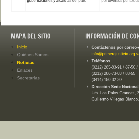
gobernaciones y alcaldías del país”
por diversos puntos de
MAPA DEL SITIO
INFORMACIÓN DE CO
Inicio
Contáctenos por correo-
info@primerojusticia.org.v
Quiénes Somos
Teléfonos
Noticias
(0212) 285-83-91 / 87-50 /
Enlaces
(0212) 286-73-03 / 88-55
Secretarías
(0414) 150-32-30
Dirección Sede Nacional
Urb. Los Palos Grandes, 3e
Guillermo Villegas Blanco,