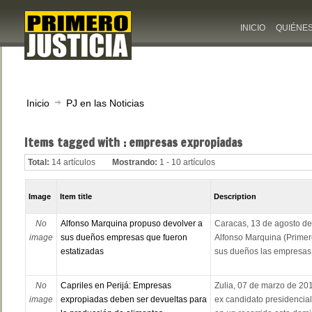
INICIO
QUIÉNE
Inicio
PJ en las Noticias
Items tagged with : empresas expropiadas
Total:
14 artículos
Mostrando:
1 - 10 artículos
Image
Item title
Description
No
Alfonso Marquina propuso devolver a
Caracas, 13 de agosto de 
image
sus dueños empresas que fueron
Alfonso Marquina (Primero
estatizadas
sus dueños las empresas q
No
Capriles en Perijá: Empresas
Zulia, 07 de marzo de 20
image
expropiadas deben ser devueltas para
ex candidato presidencia