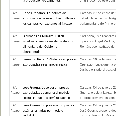
la producción de alimentos
en un recorrido este domi
No
Carlos Paparoni: La política de
Caracas, 27 de enero de
image
expropiación de este gobierno llevó a
debatió la situación de Ag
los campos venezolanos al fracaso
parlamentario de Primero J
No
Diputados de Primero Justicia
Carabobo, 09 de febrero 
image
fiscalizaron empresas de producción
diputados Ángel Medina, 
alimentaria del Gobierno
Román, acompañado del V
abandonadas
No
Fernando Peña: 75% de las empresas
Caracas, 19 de febrero d
image
expropiadas están inoperativas
Operación Lupa que ha v
Justicia en todo el país, 
No
José Guerra: Devolver empresas
Caracas, 04 de julio de 2
image
expropiadas desmonta el modelo
Guerra, electo a la Asambl
socialista que nos llevó al fracaso
propone devolver las emp
No
José Guerra: Empresas expropiadas
Caracas, 04 de julio de 2
image
están arruinadas por modelo
José Guerra, propone de
socialista
a sus antiguos dueños y q