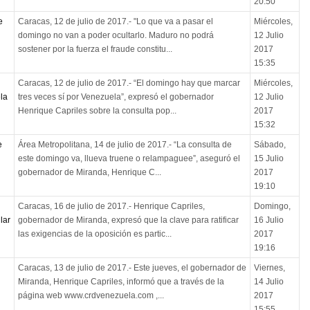
20:50
e
Caracas, 12 de julio de 2017.- "Lo que va a pasar el
Miércoles,
domingo no van a poder ocultarlo. Maduro no podrá
12 Julio
sostener por la fuerza el fraude constitu...
2017
15:35
Caracas, 12 de julio de 2017.- “El domingo hay que marcar
Miércoles,
la
tres veces sí por Venezuela”, expresó el gobernador
12 Julio
Henrique Capriles sobre la consulta pop...
2017
15:32
e
Área Metropolitana, 14 de julio de 2017.- “La consulta de
Sábado,
este domingo va, llueva truene o relampaguee”, aseguró el
15 Julio
gobernador de Miranda, Henrique C...
2017
19:10
Caracas, 16 de julio de 2017.- Henrique Capriles,
Domingo,
lar
gobernador de Miranda, expresó que la clave para ratificar
16 Julio
las exigencias de la oposición es partic...
2017
19:16
l
Caracas, 13 de julio de 2017.- Este jueves, el gobernador de
Viernes,
Miranda, Henrique Capriles, informó que a través de la
14 Julio
página web www.crdvenezuela.com ,...
2017
15:55