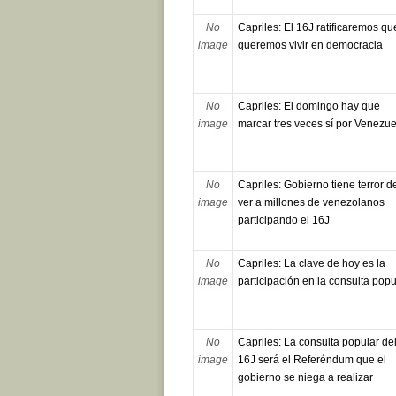
No
Capriles: El 16J ratificaremos qu
image
queremos vivir en democracia
No
Capriles: El domingo hay que
image
marcar tres veces sí por Venezue
No
Capriles: Gobierno tiene terror d
image
ver a millones de venezolanos
participando el 16J
No
Capriles: La clave de hoy es la
image
participación en la consulta popu
No
Capriles: La consulta popular de
image
16J será el Referéndum que el
gobierno se niega a realizar