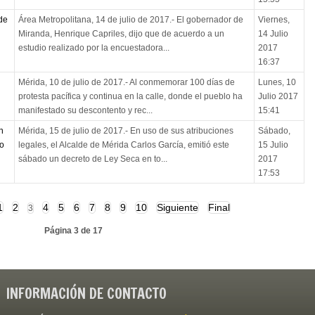
de
Área Metropolitana, 14 de julio de 2017.- El gobernador de
Viernes,
Miranda, Henrique Capriles, dijo que de acuerdo a un
14 Julio
estudio realizado por la encuestadora...
2017
16:37
Mérida, 10 de julio de 2017.- Al conmemorar 100 días de
Lunes, 10
protesta pacífica y continua en la calle, donde el pueblo ha
Julio 2017
manifestado su descontento y rec...
15:41
n
Mérida, 15 de julio de 2017.- En uso de sus atribuciones
Sábado,
go
legales, el Alcalde de Mérida Carlos García, emitió este
15 Julio
sábado un decreto de Ley Seca en to...
2017
17:53
1
2
4
5
6
7
8
9
10
Siguiente
Final
3
Página 3 de 17
INFORMACIÓN DE CONTACTO