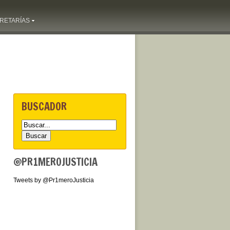
RETARÍAS
BUSCADOR
@PR1MEROJUSTICIA
Tweets by @Pr1meroJusticia