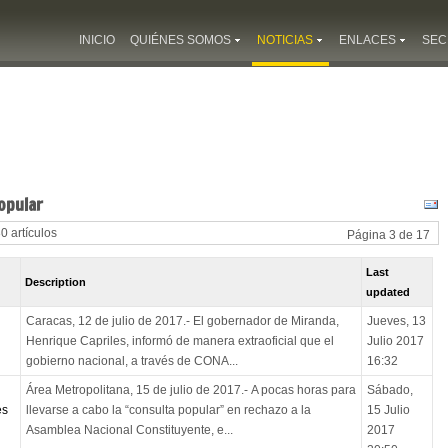
INICIO
QUIÉNES SOMOS
NOTICIAS
ENLACES
SEC
opular
30 artículos
Página 3 de 17
Last
Description
updated
Caracas, 12 de julio de 2017.- El gobernador de Miranda,
Jueves, 13
Henrique Capriles, informó de manera extraoficial que el
Julio 2017
gobierno nacional, a través de CONA...
16:32
Área Metropolitana, 15 de julio de 2017.- A pocas horas para
Sábado,
es
llevarse a cabo la “consulta popular” en rechazo a la
15 Julio
Asamblea Nacional Constituyente, e...
2017