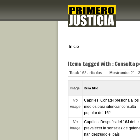
Inicio
Items tagged with : Consulta p
Total:
163 artículos
Mostrando:
21 - 
Image
Item title
No
Capriles: Conatel presiona a los
image
medios para silenciar consulta
popular del 16J
No
Capriles: Después del 16J debe
image
prevalecer la sensatez de quien
han destruido el país