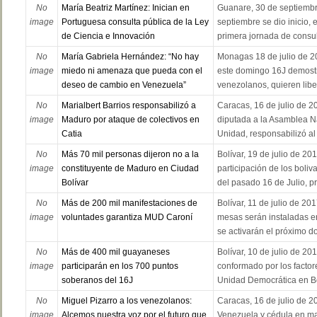
No
María Beatriz Martínez: Inician en
Guanare, 30 de septiembr
image
Portuguesa consulta pública de la Ley
septiembre se dio inicio, 
de Ciencia e Innovación
primera jornada de consult
No
María Gabriela Hernández: “No hay
Monagas 18 de julio de 2
image
miedo ni amenaza que pueda con el
este domingo 16J demostr
deseo de cambio en Venezuela”
venezolanos, quieren libert
No
Marialbert Barrios responsabilizó a
Caracas, 16 de julio de 20
image
Maduro por ataque de colectivos en
diputada a la Asamblea N
Catia
Unidad, responsabilizó al
No
Más 70 mil personas dijeron no a la
Bolívar, 19 de julio de 201
image
constituyente de Maduro en Ciudad
participación de los boli
Bolívar
del pasado 16 de Julio, pre
No
Más de 200 mil manifestaciones de
Bolívar, 11 de julio de 20
image
voluntades garantiza MUD Caroní
mesas serán instaladas e
se activarán el próximo d
No
Más de 400 mil guayaneses
Bolívar, 10 de julio de 2
image
participarán en los 700 puntos
conformado por los factor
soberanos del 16J
Unidad Democrática en Bol
No
Miguel Pizarro a los venezolanos:
Caracas, 16 de julio de 20
image
Alcemos nuestra voz por el futuro que
Venezuela y cédula en m