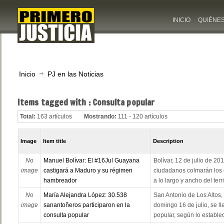
INICIO
QUIÉNE
Inicio
PJ en las Noticias
Items tagged with : Consulta popular
Total:
163 artículos
Mostrando:
111 - 120 artículos
Image
Item title
Description
No
Manuel Bolívar: El #16Jul Guayana
Bolívar, 12 de julio de 2
image
castigará a Maduro y su régimen
ciudadanos colmarán los 
hambreador
a lo largo y ancho del terri
No
María Alejandra López: 30.538
San Antonio de Los Altos,
image
sanantoñeros participaron en la
domingo 16 de julio, se l
consulta popular
popular, según lo estableci