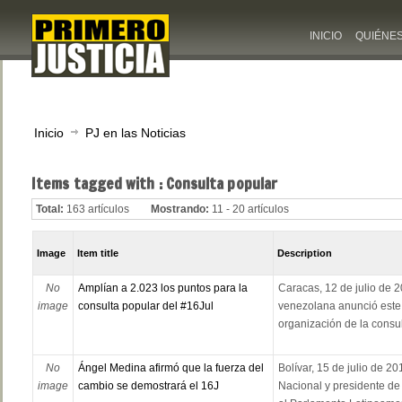
INICIO
QUIÉNE
Inicio
PJ en las Noticias
Items tagged with : Consulta popular
Total:
163 artículos
Mostrando:
11 - 20 artículos
Image
Item title
Description
No
Amplían a 2.023 los puntos para la
Caracas, 12 de julio de 
image
consulta popular del #16Jul
venezolana anunció este 
organización de la consul
No
Ángel Medina afirmó que la fuerza del
Bolívar, 15 de julio de 2
image
cambio se demostrará el 16J
Nacional y presidente d