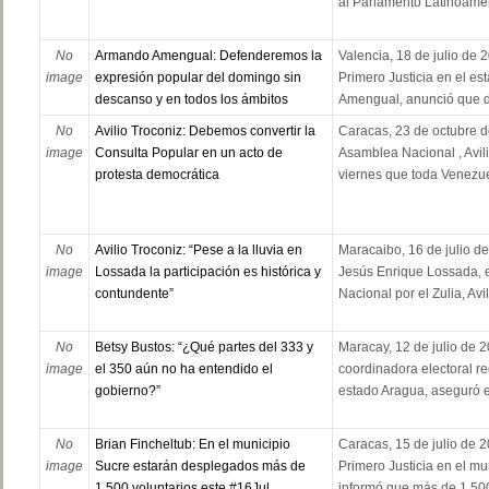
al Parlamento Latinoamer
No
Armando Amengual: Defenderemos la
Valencia, 18 de julio de 
image
expresión popular del domingo sin
Primero Justicia en el e
descanso y en todos los ámbitos
Amengual, anunció que d
No
Avilio Troconiz: Debemos convertir la
Caracas, 23 de octubre d
image
Consulta Popular en un acto de
Asamblea Nacional , Avil
protesta democrática
viernes que toda Venezuel
No
Avilio Troconiz: “Pese a la lluvia en
Maracaibo, 16 de julio d
image
Lossada la participación es histórica y
Jesús Enrique Lossada, e
contundente”
Nacional por el Zulia, Avil
No
Betsy Bustos: “¿Qué partes del 333 y
Maracay, 12 de julio de 2
image
el 350 aún no ha entendido el
coordinadora electoral re
gobierno?”
estado Aragua, aseguró e
No
Brian Fincheltub: En el municipio
Caracas, 15 de julio de 2
image
Sucre estarán desplegados más de
Primero Justicia en el mu
1.500 voluntarios este #16Jul
informó que más de 1.500 