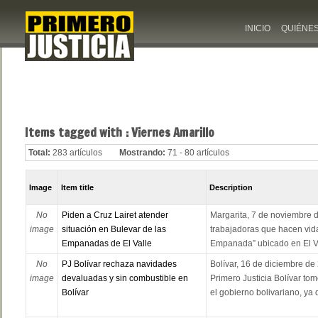
INICIO
QUIÉNE
Items tagged with : Viernes Amarillo
Total:
283 artículos
Mostrando:
71 - 80 artículos
Image
Item title
Description
No
Piden a Cruz Lairet atender
Margarita, 7 de noviembre d
image
situación en Bulevar de las
trabajadoras que hacen vida
Empanadas de El Valle
Empanada” ubicado en El Val
No
PJ Bolívar rechaza navidades
Bolívar, 16 de diciembre de 
image
devaluadas y sin combustible en
Primero Justicia Bolívar tom
Bolívar
el gobierno bolivariano, ya q