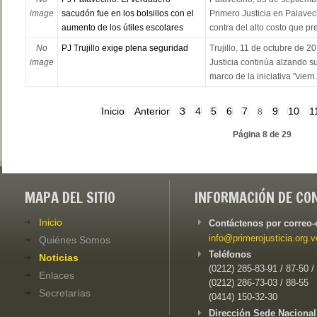
image
sacudón fue en los bolsillos con el
Primero Justicia en Palavec
aumento de los útiles escolares
contra del alto costo que pre
No
PJ Trujillo exige plena seguridad
Trujillo, 11 de octubre de 2
image
Justicia continúa alzando su
marco de la iniciativa "viern.
Inicio
Anterior
3
4
5
6
7
9
10
1
8
Página 8 de 29
MAPA DEL SITIO
INFORMACIÓN DE CO
Inicio
Contáctenos por correo-
info@primerojusticia.org.v
Quiénes Somos
Teléfonos
Noticias
(0212) 285-83-91 / 87-50 /
Enlaces
(0212) 286-73-03 / 88-55
Secretarías
(0414) 150-32-30
Dirección Sede Nacional