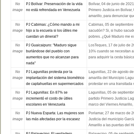
No
PJ Bolívar: Preservación de la vida
Bolívar, 04 de junio de 2021
image
no está refrendada en Venezuela
Primero Justicia en Bolívar,
amarillo, para denunciar que
No
PJ Cabimas: ¿Cómo mando a mi
Cabimas, 05 de septiembre
image
hijo a la escuela si los útiles me
sacudón? Si, si hubo sacudó
cuestan un dineral?
pobres. ¿Qué Maduro me ex
No
PJ Guaicaipuro: "Maduro sigue
LosTeques, 17 de julio de 2
image
burlándose del pueblo con
10℅ cuando se necesitan al
aumentos que no alcanzan para
para adquirir la cesta básica,
nada"
No
PJ Lagunillas protesta por la
Lagunillas, 22 de agosto de 
image
implantación del sistema biométrico
amarilla del Municipio Lagu
de captahuellas en supermercados
protestar en una transitada v
No
PJ Lagunillas: En 87% se
Lagunillas, 05 de septiembr
image
incrementó el costo de útiles
partido Primero Justicia Lagu
escolares en Venezuela
marco del Viernes Amarillo, al
No
PJ Nueva Esparta: Las mujeres son
Porlamar, 27 de marzo de 20
image
las más afectadas por la escasez
Justicia del municipio Garc
Amarillo a las puertas del H
No
PJ Palavecino: El verdadero
Palavecino, 05 de septiembr