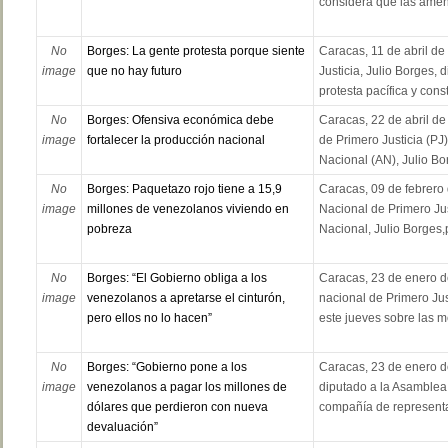
considera que las amena
No
Borges: La gente protesta porque siente
Caracas, 11 de abril de
image
que no hay futuro
Justicia, Julio Borges, 
protesta pacífica y consti
No
Borges: Ofensiva económica debe
Caracas, 22 de abril de
image
fortalecer la producción nacional
de Primero Justicia (PJ
Nacional (AN), Julio Bor
No
Borges: Paquetazo rojo tiene a 15,9
Caracas, 09 de febrero
image
millones de venezolanos viviendo en
Nacional de Primero Jus
pobreza
Nacional, Julio Borges,p
No
Borges: “El Gobierno obliga a los
Caracas, 23 de enero d
image
venezolanos a apretarse el cinturón,
nacional de Primero Jus
pero ellos no lo hacen”
este jueves sobre las m
No
Borges: “Gobierno pone a los
Caracas, 23 de enero de
image
venezolanos a pagar los millones de
diputado a la Asamblea 
dólares que perdieron con nueva
compañía de representan
devaluación”