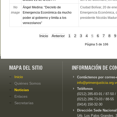
No
Ángel Medina: “Decreto de
Ciudad Bolívar, 20 de ene
image
Emergencia Económica da mucho
Emergencia Económica, di
poder al gobierno y limita a los
presidente Nicolás Maduro
venezolanos”
Inicio
Anterior
1
2
3
4
6
7
8
9
5
Página 5 de 106
MAPA DEL SITIO
INFORMACIÓN DE CO
Inicio
Contáctenos por correo-
info@primerojusticia.org.v
Quiénes Somos
Teléfonos
Noticias
(0212) 285-83-91 / 87-50 /
Enlaces
(0212) 286-73-03 / 88-55
Secretarías
(0414) 150-32-30
Dirección Sede Nacional
Urb. Los Palos Grandes, 3e