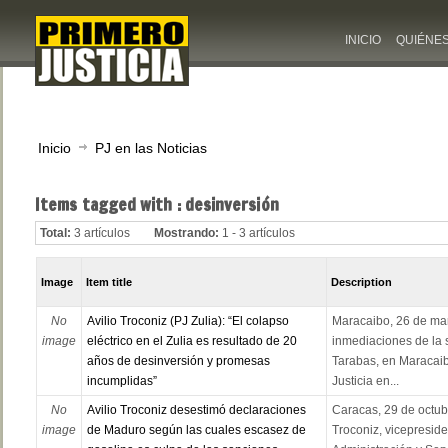
INICIO
QUIÉNE
Inicio
PJ en las Noticias
Items tagged with : desinversión
Total:
3 artículos
Mostrando:
1 - 3 artículos
Image
Item title
Description
No
Avilio Troconiz (PJ Zulia): “El colapso
Maracaibo, 26 de ma
image
eléctrico en el Zulia es resultado de 20
inmediaciones de la 
años de desinversión y promesas
Tarabas, en Maracaib
incumplidas”
Justicia en...
No
Avilio Troconiz desestimó declaraciones
Caracas, 29 de octubr
image
de Maduro según las cuales escasez de
Troconiz, vicepreside