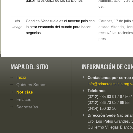
gasolina es culpa de las sanciones
Administración y Ser
de...
No
Capriles: Venezuela es el noveno país con
Caracas, 17 de julio 
image
la peor economía del mundo para hacer
estado Miranda, Henr
negocios
rechazó las recientes
presi...
MAPA DEL SITIO
INFORMACIÓN DE CO
Inicio
Contáctenos por correo-
info@primerojusticia.org.v
Quiénes Somos
Teléfonos
Noticias
(0212) 285-83-91 / 87-50 /
Enlaces
(0212) 286-73-03 / 88-55
Secretarías
(0414) 150-32-30
Dirección Sede Nacional
Urb. Los Palos Grandes, 3e
Guillermo Villegas Blanco,