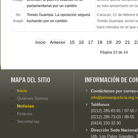
parlamentarias por un cambio
su mes aniversario en la 
No
Tomás Guanipa: La oposición seguirá
Caracas, 21 de febrero d
image
luchando por un cambio
Tomás Guanipa, envió u
hace minutos en el que a
Inicio
Anterior
15
16
17
18
19
20
21
2
Página 23 de 24
MAPA DEL SITIO
INFORMACIÓN DE CO
Inicio
Contáctenos por correo-
info@primerojusticia.org.v
Quiénes Somos
Teléfonos
Noticias
(0212) 285-83-91 / 87-50 /
Enlaces
(0212) 286-73-03 / 88-55
Secretarías
(0414) 150-32-30
Dirección Sede Nacional
Urb. Los Palos Grandes, 3e