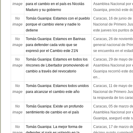
image
para el cambio en el país es Nicolás
Asamblea Nacional por el
Maduro y su gobierno
Guanipa, precisó este do
No
Tomás Guanipa: Estamos con el pueblo
Caracas, 16 de junio de 
image
porque el cambio viene y nadie lo
Nacional de Primero Jus
detiene
este jueves los puntos d
No
Tomás Guanipa: Estamos en Barinas
Caracas, 26 de noviembr
image
para defender cada voto que se
general nacional de Pri
expresó por el Cambio este 21N
se encuentra en el estad
No
Tomás Guanipa: Estamos en todos los
Caracas, 29 de mayo de 
image
rincones de Libertador promoviendo el
Asamblea Nacional por el
cambio a través del revocatorio
Guanipa recorrió este do
en...
No
Tomás Guanipa: Estamos todos unidos
Caracas, 11 de mayo de 
image
para alcanzar el cambio este año
Nacional de Primero Jus
la respuesta de los caraq
No
Tomás Guanipa: Existe un profundo
Caracas, 05 de marzo de
image
sentimiento de cambio en el país
Asamblea Nacional por el
Guanipa, aseguró este sá
No
Tomás Guanipa: La mejor forma de
Caracas, 17 de marzo de
image
defender al país es votando en la
décimo quinto cumpleaño