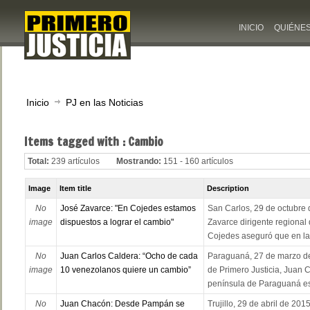
INICIO
QUIÉNE
Inicio
PJ en las Noticias
Items tagged with : Cambio
Total:
239 artículos
Mostrando:
151 - 160 artículos
Image
Item title
Description
No
José Zavarce: "En Cojedes estamos
San Carlos, 29 de octubre 
image
dispuestos a lograr el cambio"
Zavarce dirigente regional
Cojedes aseguró que en la 
No
Juan Carlos Caldera: “Ocho de cada
Paraguaná, 27 de marzo de 
image
10 venezolanos quiere un cambio”
de Primero Justicia, Juan C
península de Paraguaná est
No
Juan Chacón: Desde Pampán se
Trujillo, 29 de abril de 201