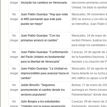
image
iniciarán los cambios en Venezuela
elecciones primarias convo
Unidad, ha dado la oportuni
No
Juan Pablo Guanipa: "Hay que votar
Maracaibo, 06 noviembre d
image
el #8D pensando que este país
(8D) se acerca y con ello 
puede ser mejor"
se intensifica. Juan Pablo 
No
Juan Pablo Guanipa: “Con las
Maracaibo, 18 de mayo de 
image
primarias arrancó el cambio”
recibió Primero Justicia los
para elegir los candidatos a
No
Juan Pablo Guanipa: “Conformación
Caracas, 24 de agosto de 2
image
del Pacto Unitario es fundamental
de la Asamblea Nacional, 
para la libertad de Venezuela”
llamado a la creación del Pa
No
Juan Pablo Guanipa: “La Unidad es
Maracaibo, 02 de agosto de
image
imprescindible para avanzar hacia el
hacia delante en su lucha 
cambio”
ello ratifica su apoyo a la M
No
Julián Briceño: “Seguimos
Bolívar, 17 de enero de 201
image
promoviendo el cambio desde los
aurinegra en Heres iniciar
sectores populares”
Parlamentarias" donde dest
No
Julio Borges a los estudiantes:
Caracas, 09 de marzo de 20
image
“Ustedes son la nueva generación
Parlamento, diputado Julio 