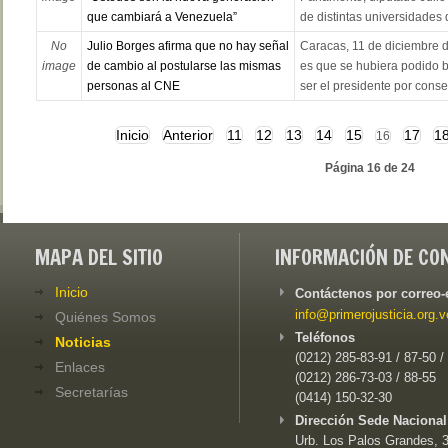
que cambiará a Venezuela”
de distintas universidades d
No
Julio Borges afirma que no hay señal
Caracas, 11 de diciembre d
image
de cambio al postularse las mismas
es que se hubiera podido b
personas al CNE
ser el presidente por consen
Inicio
Anterior
11
12
13
14
15
17
1
16
Página 16 de 24
MAPA DEL SITIO
INFORMACIÓN DE CO
Inicio
Contáctenos por correo-
info@primerojusticia.org.v
Quiénes Somos
Teléfonos
Noticias
(0212) 285-83-91 / 87-50 /
Enlaces
(0212) 286-73-03 / 88-55
Secretarías
(0414) 150-32-30
Dirección Sede Nacional
Urb. Los Palos Grandes, 3e