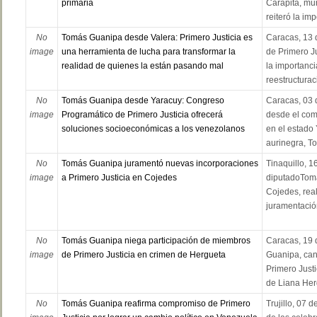
primaria
Carapita, mu
reiteró la imp
No
Tomás Guanipa desde Valera: Primero Justicia es
Caracas, 13 
image
una herramienta de lucha para transformar la
de Primero J
realidad de quienes la están pasando mal
la importanci
reestructuraci
No
Tomás Guanipa desde Yaracuy: Congreso
Caracas, 03 
image
Programático de Primero Justicia ofrecerá
desde el comi
soluciones socioeconómicas a los venezolanos
en el estado 
aurinegra, To.
No
Tomás Guanipa juramentó nuevas incorporaciones
Tinaquillo, 1
image
a Primero Justicia en Cojedes
diputadoToma
Cojedes, real
juramentación
No
Tomás Guanipa niega participación de miembros
Caracas, 19 
image
de Primero Justicia en crimen de Hergueta
Guanipa, cand
Primero Just
de Liana Herg
No
Tomás Guanipa reafirma compromiso de Primero
Trujillo, 07 