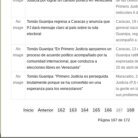
image
Justicia por lograr un cambio político en Venezuela
de las celebr
Primero Justi
miércoles 6 d
No
Tomás Guanipa regresa a Caracas y anuncia que
Caracas, 19 d
image
PJ dará mensaje claro al país sobre la ruta
general naci
electoral
Guanipa, reg
acompañó a l
No
Tomás Guanipa “En Primero Justicia apoyamos un
Caracas, 13 
image
proceso de acuerdo político acompañado por la
Guanipa ratif
comunidad internacional, que conduzca a
expresada de
elecciones libres en Venezuela”
20 de abril de
No
Tomás Guanipa: "Primero Justicia es perseguida
Maracaibo, 2
image
brutalmente porque se ha convertido en una
Justicia (PJ
esperanza para los venezolanos"
la gente en l
sus problema
Inicio
Anterior
162
163
164
165
166
168
167
Página 167 de 172