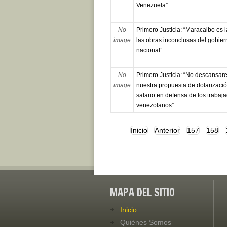
Venezuela”
No
Primero Justicia: “Maracaibo es 
image
las obras inconclusas del gobier
nacional”
No
Primero Justicia: “No descansa
image
nuestra propuesta de dolarizació
salario en defensa de los trabaj
venezolanos”
Inicio
Anterior
157
158
MAPA DEL SITIO
Inicio
Quiénes Somos