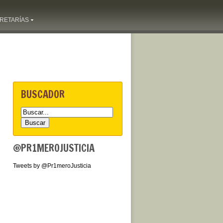
RETARÍAS
BUSCADOR
@PR1MEROJUSTICIA
Tweets by @Pr1meroJusticia