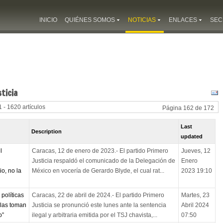
INICIO
QUIÉNES SOMOS
NOTICIAS
ENLACES
SEC
ticia
 - 1620 artículos
Página 162 de 172
Last
Description
updated
l
Caracas, 12 de enero de 2023.- El partido Primero
Jueves, 12
Justicia respaldó el comunicado de la Delegación de
Enero
o, no la
México en vocería de Gerardo Blyde, el cual rat...
2023 19:10
 políticas
Caracas, 22 de abril de 2024.- El partido Primero
Martes, 23
 las toman
Justicia se pronunció este lunes ante la sentencia
Abril 2024
o”
ilegal y arbitraria emitida por el TSJ chavista,...
07:50