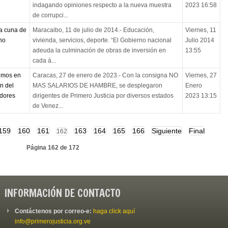
indagando opiniones respecto a la nueva muestra
2023 16:58
de corrupci...
la cuna de
Maracaibo, 11 de julio de 2014.- Educación,
Viernes, 11
no
vivienda, servicios, deporte. “El Gobierno nacional
Julio 2014
adeuda la culminación de obras de inversión en
13:55
cada á...
remos en
Caracas, 27 de enero de 2023.- Con la consigna NO
Viernes, 27
n del
MAS SALARIOS DE HAMBRE, se desplegaron
Enero
adores
dirigentes de Primero Justicia por diversos estados
2023 13:15
de Venez...
159
160
161
163
164
165
166
Siguiente
Final
162
Página 162 de 172
INFORMACIÓN DE CONTACTO
Contáctenos por correo-e:
haga click aquí
info@primerojusticia.org.ve