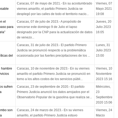
Caracas, 07 de mayo de 2021.- En su acostumbrado
Viernes, 07
nsable
viernes amarillo, el partido Primero Justicia se
Mayo 2021
desplegó por las calles de todo el territorio nacio...
19:08
en el
Caracas, 07 de julio de 2023.- A propósito de
Jueves, 20
 paso para
vencerse este domingo 9 de Julio el lapso
Julio 2023
ela”
designado por la CNP para la actualización de datos
16:05
de venezo...
Caracas, 31 de julio de 2023.- El partido Primero
Lunes, 31
Justicia se pronunció respecto a la problemática
Julio 2023
ticas del
ocasionada por las fuertes precipitaciones de los ...
15:00
de hambre
Caracas, 10 de noviembre de 2023.- En su viernes
Viernes, 10
rvicios
amarillo el partido Primero Justicia se pronunció en
Noviembre
torno a los altos costos de los servicios públi...
2023 15:16
os sufren
Caracas, 23 de septiembre de 2020.- El partido
Miércoles,
na
Primero Justicia anunció los datos arrojados por el
23
Observatorio Popular de la gasolina que realiza se...
Septiembre
2020 15:06
combo son
Caracas, 24 de marzo de 2023.- En su viernes
Viernes, 24
 a
amarillo, el partido Primero Justicia estuvo
Marzo