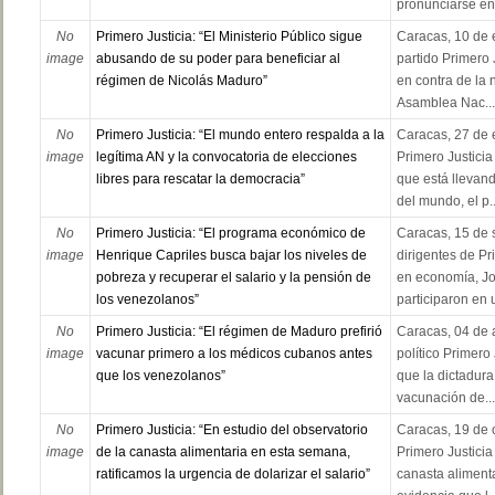
pronunciarse en.
No
Primero Justicia: “El Ministerio Público sigue
Caracas, 10 de e
image
abusando de su poder para beneficiar al
partido Primero 
régimen de Nicolás Maduro”
en contra de la 
Asamblea Nac...
No
Primero Justicia: “El mundo entero respalda a la
Caracas, 27 de e
image
legítima AN y la convocatoria de elecciones
Primero Justicia
libres para rescatar la democracia”
que está llevan
del mundo, el p..
No
Primero Justicia: “El programa económico de
Caracas, 15 de 
image
Henrique Capriles busca bajar los niveles de
dirigentes de Pr
pobreza y recuperar el salario y la pensión de
en economía, Jo
los venezolanos”
participaron en u
No
Primero Justicia: “El régimen de Maduro prefirió
Caracas, 04 de a
image
vacunar primero a los médicos cubanos antes
político Primero
que los venezolanos”
que la dictadur
vacunación de...
No
Primero Justicia: “En estudio del observatorio
Caracas, 19 de o
image
de la canasta alimentaria en esta semana,
Primero Justicia
ratificamos la urgencia de dolarizar el salario”
canasta alimenta