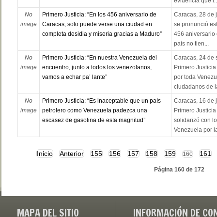
evidencia que l..
No
Primero Justicia: “En los 456 aniversario de
Caracas, 28 de j
image
Caracas, solo puede verse una ciudad en
se pronunció est
completa desidia y miseria gracias a Maduro”
456 aniversario
país no tien...
No
Primero Justicia: “En nuestra Venezuela del
Caracas, 24 de 
image
encuentro, junto a todos los venezolanos,
Primero Justicia
vamos a echar pa’ lante”
por toda Venezue
ciudadanos de la
No
Primero Justicia: “Es inaceptable que un país
Caracas, 16 de j
image
petrolero como Venezuela padezca una
Primero Justicia
escasez de gasolina de esta magnitud”
solidarizó con 
Venezuela por la
Inicio
Anterior
155
156
157
158
159
161
160
Página 160 de 172
MAPA DEL SITIO
INFORMACIÓN DE CO