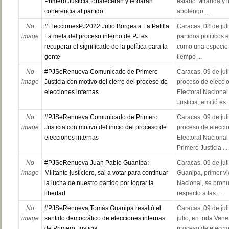
Primero Justicia fortalecerán y le darán
estado Miranda y l
coherencia al partido
abolengo....
No
#EleccionesPJ2022 Julio Borges a La Patilla:
Caracas, 08 de juli
image
La meta del proceso interno de PJ es
partidos políticos
recuperar el significado de la política para la
como una especie 
gente
tiempo ...
No
#PJSeRenueva Comunicado de Primero
Caracas, 09 de juli
image
Justicia con motivo del cierre del proceso de
proceso de eleccio
elecciones internas
Electoral Nacional
Justicia, emitió es..
No
#PJSeRenueva Comunicado de Primero
Caracas, 09 de juli
image
Justicia con motivo del inicio del proceso de
proceso de eleccio
elecciones internas
Electoral Naciona
Primero Justicia ...
No
#PJSeRenueva Juan Pablo Guanipa:
Caracas, 09 de jul
image
Militante justiciero, sal a votar para continuar
Guanipa, primer v
la lucha de nuestro partido por lograr la
Nacional, se pronu
libertad
respecto a las ...
No
#PJSeRenueva Tomás Guanipa resaltó el
Caracas, 09 de jul
image
sentido democrático de elecciones internas
julio, en toda Ven
de Primero Justicia
proceso de elecci