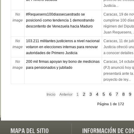
Justicia...
No
#Requesens100diassecuestrado se
Caracas, 19 de no
image
posicionó como tendencia 1 demostrando
cumplirse 100 días
descontento de Venezuela hacia Maduro
régimen del Diput
Juan Requesens, .
No
103.211 militantes justicieros a nivel nacional
Caracas, 11 de jul
image
votaron en elecciones internas para renovar
Justicia ofreció u
autoridades de Primero Justicia
a conocer detalles 
No
200 mil firmas apoyan ley bono de medicinas
Caracas, 14 octubr
image
para pensionados y jubilado
(PJ) anunció hoy q
presentará ante la
proyecto de ley...
2
3
4
5
6
7
8
9
Inicio
Anterior
1
Página 1 de 172
MAPA DEL SITIO
INFORMACIÓN DE CO