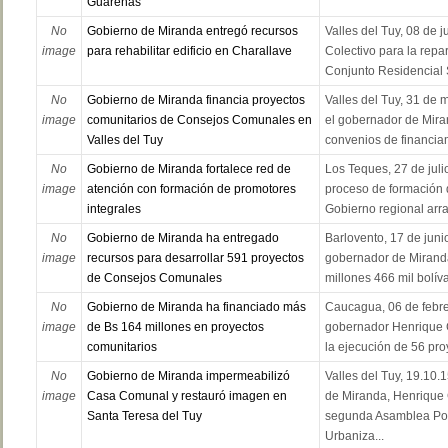
Guarenas
No
Gobierno de Miranda entregó recursos
Valles del Tuy, 08 de j
image
para rehabilitar edificio en Charallave
Colectivo para la repar
Conjunto Residencial S
No
Gobierno de Miranda financia proyectos
Valles del Tuy, 31 de 
image
comunitarios de Consejos Comunales en
el gobernador de Mira
Valles del Tuy
convenios de financiam
No
Gobierno de Miranda fortalece red de
Los Teques, 27 de juli
image
atención con formación de promotores
proceso de formación 
integrales
Gobierno regional arra
No
Gobierno de Miranda ha entregado
Barlovento, 17 de junio
image
recursos para desarrollar 591 proyectos
gobernador de Miranda
de Consejos Comunales
millones 466 mil bolí
No
Gobierno de Miranda ha financiado más
Caucagua, 06 de febrer
image
de Bs 164 millones en proyectos
gobernador Henrique C
comunitarios
la ejecución de 56 proy
No
Gobierno de Miranda impermeabilizó
Valles del Tuy, 19.10.
image
Casa Comunal y restauró imagen en
de Miranda, Henrique 
Santa Teresa del Tuy
segunda Asamblea Pop
Urbaniza...