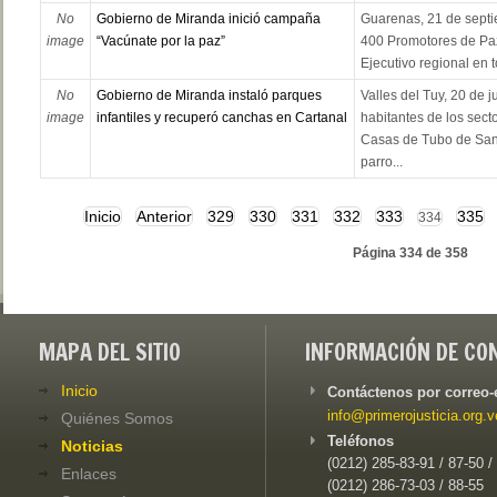
No
Gobierno de Miranda inició campaña
Guarenas, 21 de septi
image
“Vacúnate por la paz”
400 Promotores de Paz
Ejecutivo regional en t
No
Gobierno de Miranda instaló parques
Valles del Tuy, 20 de j
image
infantiles y recuperó canchas en Cartanal
habitantes de los sect
Casas de Tubo de San
parro...
Inicio
Anterior
329
330
331
332
333
335
334
Página 334 de 358
MAPA DEL SITIO
INFORMACIÓN DE CO
Inicio
Contáctenos por correo-
info@primerojusticia.org.v
Quiénes Somos
Teléfonos
Noticias
(0212) 285-83-91 / 87-50 /
Enlaces
(0212) 286-73-03 / 88-55