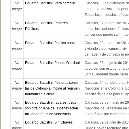
No
Eduardo Battistini: Para cambiar
Caracas, 08 de diciembre d
image
encuentra quizás en la peor 
Todas las encuestas reflejan
No
Eduardo Battistini: Poderes
Caracas, 02 de abril de 201
image
Públicos
de las instituciones pública
cáncer que puede sufrir nues
No
Eduardo Battistini: Política nueva
Caracas, 23 de abril de 20
image
viviendo y que vamos a vivir
de hacer y de concebir la polí
No
Eduardo Battistini: Poncio Giordani
Caracas, 26 de junio de 201
image
pudo ver con estupor una car
Jorge Giordani donde narra c
No
Eduardo Battistini: Posturas como
Caracas, 04 de febrero de 2
image
las de Colombia impide al régimen
Negocios ante Colombia, Edu
normalizar la crisis
cancillería de ese país su a
No
Eduardo Battistini: radares rusos
Caracas, 02 de marzo de 20
image
son otra prueba de la penetración
Negocios de Venezuela en Co
militar de Putin en Venezuela
informó que fue confirmada la
No
Eduardo Battistini: Sin Chávez
Caracas, 09 de julio de 201
image
Hugo Chávez recuerdo que 