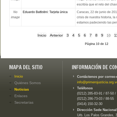
escribía que el reto del chav
No
Eduardo Battistini: Tarjeta única
Caracas, 22 de junio de 2015
image
crisis de nuestra historia‎, 
estamos padeciendo las penu
Inicio
Anterior
3
4
5
6
7
8
9
1
10
Página 10 de 12
MAPA DEL SITIO
INFORMACIÓN DE CO
Inicio
Contáctenos por correo-
info@primerojusticia.org.v
Quiénes Somos
Teléfonos
Noticias
(0212) 285-83-91 / 87-50 /
Enlaces
(0212) 286-73-03 / 88-55
Secretarías
(0414) 150-32-30
Dirección Sede Nacional
Urb. Los Palos Grandes, 3e