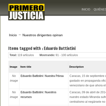
INICIO
QUIÉNE
Inicio
Nuestros dirigentes opinan
Items tagged with : Eduardo Battistini
Total:
119 artículos
Mostrando:
91 - 100 artículos
Image
Item title
Description
No
Eduardo Battistini: Nuestra Pdvsa
Caracas, 15 de septiembre 
image
gastado en propaganda ofici
venezolano de que ahora el p
No
Eduardo Battistini: Nuestros
Caracas, 09 de abril de 20
image
recursos
nuestro estado Miranda sufre
centralismo al negársele no s