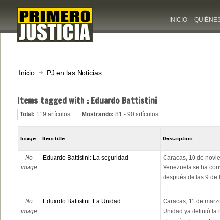
INICIO
QUIÉNE
Inicio
PJ en las Noticias
Items tagged with : Eduardo Battistini
Total:
119 artículos
Mostrando:
81 - 90 artículos
Image
Item title
Description
No
Eduardo Battistini: La seguridad
Caracas, 10 de novie
image
Venezuela se ha con
después de las 9 de l
No
Eduardo Battistini: La Unidad
Caracas, 11 de marzo
image
Unidad ya definió la 