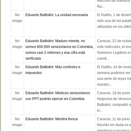
elección de nuestros
Na...
No
Eduardo Battistini: La unidad necesaria
El Hatillo, 1 de dici
image
sido una de las pala
utilizadas en los últi
No
Eduardo Battistini: Maduro miente, no
Caracas, 22 de octub
image
somos 600.000 venezolanos en Colombia,
este miércoles, el e
somos casi 2 millones y esa cifra está
Gobierno Legítimo en
verificada
cuesti...
No
Eduardo Battistini: Más controles e
El Hatillo, 24 de no
image
impuestos
semana pudimos ver 
una serie de leyes ha
nuestro...
No
Eduardo Battistini: Médicos venezolanos
Caracas, 18 de junio
image
con PPT podrán ejercer en Colombia
Negocios de Venezue
Battistini, compartió 
lo...
No
Eduardo Battistini: Mentira fresca
Caracas, 11 de junio
image
Nicolás sin duda es e
mentiroso e incapaz q