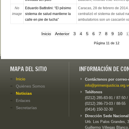
No
Eduardo Battistini: “El pésimo
Caracas, 28 de febrero de 2014.
image
sistema de salud mantiene la
centralizó el sistema de salud na
calle en pie de lucha”
ambulatorios son un cascarón vac
Inicio
Anterior
3
4
5
6
7
8
9
10
1
Página 11 de 12
MAPA DEL SITIO
INFORMACIÓN DE CO
Inicio
Contáctenos por correo-
info@primerojusticia.org.v
Quiénes Somos
Teléfonos
Noticias
(0212) 285-83-91 / 87-50 /
Enlaces
(0212) 286-73-03 / 88-55
Secretarías
(0414) 150-32-30
Dirección Sede Nacional
Urb. Los Palos Grandes, 3e
Guillermo Villegas Blanco,