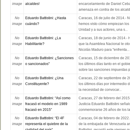
image
alcaldes!
encarcelamiento de Daniel Ceba
amenaza en contra de los alcald
No
Eduardo Battistini: ¿Hasta
Caracas, 16 de julio de 2014.- 
image
cuándo?
hemos visto cómo empiezan los 
Unidad y a sus actores, una s...
No
Eduardo Battistini: ¿La
Caracas, 18 de junio de 2014.-
image
Habilitante?
que la Asamblea Nacional le oto
Nicolás Maduro para "enfrenta...
No
Eduardo Battistini: ¿Sanciones
Caracas, 15 de diciembre de 20
image
o sancionados"
los últimos días tanto en el gob
sobre las sanciones impuestas p
No
Eduardo Battistini: ¿Una
Caracas, 22 de septiembre de 2
image
Constituyente?
los últimos días por intermedio d
la necesidad de convocar...
No
Eduardo Battistini: “Así como
Caracas, 27 de febrero del 2015.
image
fracasó el modelo en 1989
Justicia Eduardo Battistini señal
fracasó en 2015”
conmemorarse 26 años de los la
No
Eduardo Battistini: “El 4F
Caracas, 04 de febrero de 2022
image
representa el quiebre de la
de la embajada de Venezuela a
civilidad del país”
Battistini, recordó este viernes qu