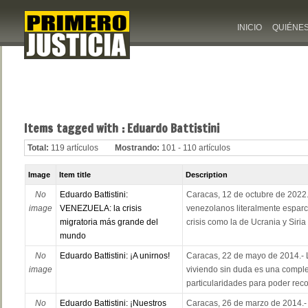
INICIO
QUIÉNE
Items tagged with : Eduardo Battistini
Total:
119 artículos
Mostrando:
101 - 110 artículos
Image
Item title
Description
No
Eduardo Battistini:
Caracas, 12 de octubre de 2022
image
VENEZUELA: la crisis
venezolanos literalmente espar
migratoria más grande del
crisis como la de Ucrania y Siria .
mundo
No
Eduardo Battistini: ¡A unirnos!
Caracas, 22 de mayo de 2014.-
image
viviendo sin duda es una complej
particularidades para poder recor
No
Eduardo Battistini: ¡Nuestros
Caracas, 26 de marzo de 2014.- 