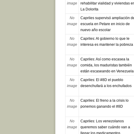
image
rehabilitar vialidad y viviendas e
La Dolorita
No
Capriles supervisó ampliación d
image
escuela en Petare en inicio de
nuevo año escolar
No
Capriles: Al gobierno lo que le
image
interesa es mantener la pobreza
No
Capriles: Así como escasea la
image
comida, los maduristas también
están escaseando en Venezuela
No
Capriles: El #8D el pueblo
image
desenchufará a los enchufados
No
Capriles: El freno a la crisis lo
image
ponemos ganando el #8D
No
Capriles: Los venezolanos
image
queremos saber cuándo van a
llegar los medicamentos