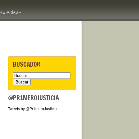
RETARÍAS
BUSCADOR
@PR1MEROJUSTICIA
Tweets by @Pr1meroJusticia