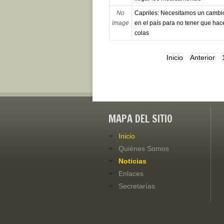
No
Capriles: Necesitamos un cambi
image
en el país para no tener que hac
colas
Inicio
Anterior
MAPA DEL SITIO
Inicio
Quiénes Somos
Noticias
Enlaces
Secretarías