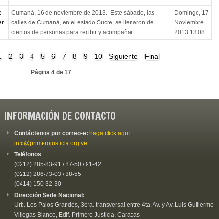
o
Cumaná, 16 de noviembre de 2013.- Este sábado, las
Domingo, 17
er
calles de Cumaná, en el estado Sucre, se llenaron de
Noviembre
cientos de personas para recibir y acompañar ...
2013 13:08
1
2
3
5
6
7
8
9
10
Siguiente
Final
4
Página 4 de 17
INFORMACIÓN DE CONTACTO
Contáctenos por correo-e:
haga click aquí
info@primerojusticia.org.ve
Teléfonos
(0212) 285-83-91 / 87-50 / 91-42
(0212) 286-73-03 / 88-55
(0414) 150-32-30
Dirección Sede Nacional:
Urb. Los Palos Grandes, 3era. transversal entre 4ta. Av. y Av. Luis Guillermo
Villegas Blanco, Edif. Primero Justicia. Caracas