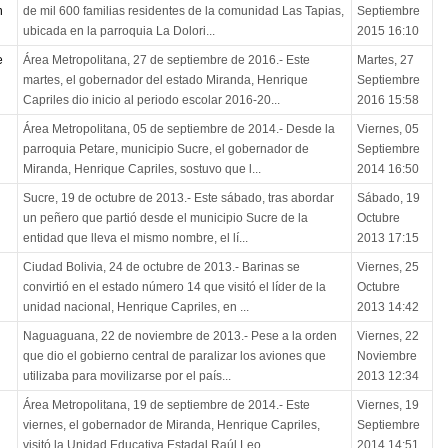
n
de mil 600 familias residentes de la comunidad Las Tapias,
Septiembre
ubicada en la parroquia La Dolori...
2015 16:10
e
Área Metropolitana, 27 de septiembre de 2016.- Este
Martes, 27
martes, el gobernador del estado Miranda, Henrique
Septiembre
Capriles dio inicio al periodo escolar 2016-20...
2016 15:58
Área Metropolitana, 05 de septiembre de 2014.- Desde la
Viernes, 05
parroquia Petare, municipio Sucre, el gobernador de
Septiembre
Miranda, Henrique Capriles, sostuvo que l...
2014 16:50
Sucre, 19 de octubre de 2013.- Este sábado, tras abordar
Sábado, 19
un peñero que partió desde el municipio Sucre de la
Octubre
entidad que lleva el mismo nombre, el lí...
2013 17:15
Ciudad Bolivia, 24 de octubre de 2013.- Barinas se
Viernes, 25
convirtió en el estado número 14 que visitó el líder de la
Octubre
unidad nacional, Henrique Capriles, en ...
2013 14:42
Naguaguana, 22 de noviembre de 2013.- Pese a la orden
Viernes, 22
que dio el gobierno central de paralizar los aviones que
Noviembre
utilizaba para movilizarse por el país...
2013 12:34
Área Metropolitana, 19 de septiembre de 2014.- Este
Viernes, 19
viernes, el gobernador de Miranda, Henrique Capriles,
Septiembre
visitó la Unidad Educativa Estadal Raúl Leo...
2014 14:51