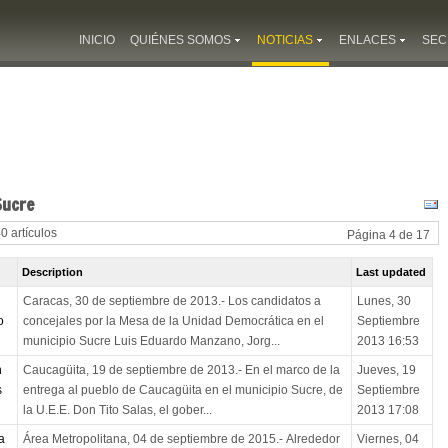
INICIO
QUIÉNES SOMOS
NOTICIAS
ENLACES
SEC
Sucre
40 artículos
Página 4 de 17
Description
Last updated
Caracas, 30 de septiembre de 2013.- Los candidatos a
Lunes, 30
o
concejales por la Mesa de la Unidad Democrática en el
Septiembre
municipio Sucre Luis Eduardo Manzano, Jorg...
2013 16:53
n
Caucagüita, 19 de septiembre de 2013.- En el marco de la
Jueves, 19
s
entrega al pueblo de Caucagüita en el municipio Sucre, de
Septiembre
la U.E.E. Don Tito Salas, el gober...
2013 17:08
a
Área Metropolitana, 04 de septiembre de 2015.- Alrededor
Viernes, 04