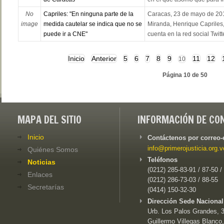
No
Capriles: "En ninguna parte de la
Caracas, 23 de mayo de 201
image
medida cautelar se indica que no se
Miranda, Henrique Capriles,
puede ir a CNE"
cuenta en la red social Twitte
Inicio
Anterior
5
6
7
8
9
11
12
10
Página 10 de 50
MAPA DEL SITIO
INFORMACIÓN DE CO
Inicio
Contáctenos por correo-
info@primerojusticia.org.v
Quiénes Somos
Teléfonos
Noticias
(0212) 285-83-91 / 87-50 /
Enlaces
(0212) 286-73-03 / 88-55
Secretarías
(0414) 150-32-30
Dirección Sede Nacional
Urb. Los Palos Grandes, 3e
Guillermo Villegas Blanco,