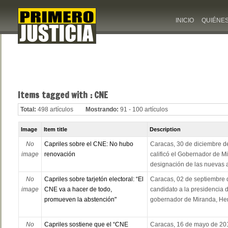
INICIO
QUIÉNE
Items tagged with : CNE
Total:
498 artículos
Mostrando:
91 - 100 artículos
Image
Item title
Description
No
Capriles sobre el CNE: No hubo
Caracas, 30 de diciembre d
image
renovación
calificó el Gobernador de M
designación de las nuevas au
No
Capriles sobre tarjetón electoral: “El
Caracas, 02 de septiembre 
image
CNE va a hacer de todo,
candidato a la presidencia 
promueven la abstención"
gobernador de Miranda, Hen
No
Capriles sostiene que el “CNE
Caracas, 16 de mayo de 201