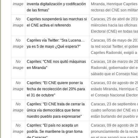
image
inventa digitalización y codificación
Miranda, Henrique Capriles
de las firmas”
rectoras del CNE son militant
No
Capriles suspenderá las marchas si
Caracas, 25 de abril de 201
image
el CNE activa el referendo
miércoles hacia las oficina
Electoral (CNE) en todas la
No
Capriles vía Twitter: “Sra Lucena…
Caracas, 05 de mayo de 2015
image
ya es 5 de mayo ¿Qué espera?”
la red social Twitter, el go
Capriles Radonski, exigió a l
No
Capriles: "CNE nos quitó máquinas
Caracas, 18 de marzo de 20
image
en Miranda"
Radonski, gobernador del e
sábado que el Consejo Nacio
No
Capriles: "El CNE quiere poner la
Caracas, 03 de agosto de 2
image
fecha de recolección del 20% para
estado Miranda, Henrique C
el 31 de octubre"
el Consejo Nacional Electora
No
Capriles: "El CNE trata de cerrar la
Caracas, 23 de septiembre d
image
única vía democrática que tiene
cuatro señoras del CNE es 
nuestro pueblo para expresarse"
están burlando del pueblo v
No
Capriles: "El país no acepta un
Caracas, 09 de agosto de 20
image
podría. Se mantiene la gran toma
pronunciamiento de la recto
de Caracas”
en el que asomó que para fin