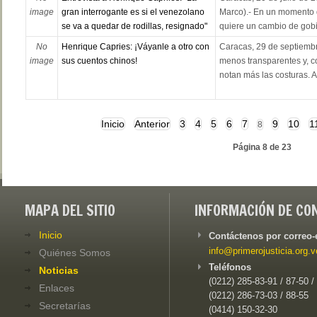
image
gran interrogante es si el venezolano
Marco).- En un momento 
se va a quedar de rodillas, resignado"
quiere un cambio de gobi
No
Henrique Capries: ¡Váyanle a otro con
Caracas, 29 de septiemb
image
sus cuentos chinos!
menos transparentes y, co
notan más las costuras. A 
Inicio
Anterior
3
4
5
6
7
9
10
1
8
Página 8 de 23
MAPA DEL SITIO
INFORMACIÓN DE CO
Inicio
Contáctenos por correo-
info@primerojusticia.org.v
Quiénes Somos
Teléfonos
Noticias
(0212) 285-83-91 / 87-50 /
Enlaces
(0212) 286-73-03 / 88-55
Secretarías
(0414) 150-32-30