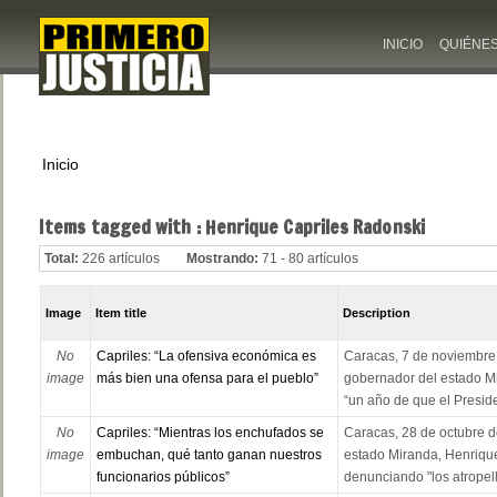
INICIO
QUIÉNE
Inicio
Items tagged with : Henrique Capriles Radonski
Total:
226 artículos
Mostrando:
71 - 80 artículos
Image
Item title
Description
No
Capriles: “La ofensiva económica es
Caracas, 7 de noviembre 
image
más bien una ofensa para el pueblo”
gobernador del estado Mi
“un año de que el Preside
No
Capriles: “Mientras los enchufados se
Caracas, 28 de octubre d
image
embuchan, qué tanto ganan nuestros
estado Miranda, Henrique
funcionarios públicos”
denunciando "los atropell