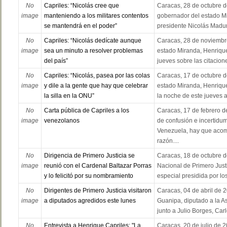
No
Capriles: “Nicolás cree que
Caracas, 28 de octubre d
image
manteniendo a los militares contentos
gobernador del estado Mi
se mantendrá en el poder”
presidente Nicolás Maduro
No
Capriles: “Nicolás dedícate aunque
Caracas, 28 de noviembr
image
sea un minuto a resolver problemas
estado Miranda, Henrique
del país”
jueves sobre las citacione
No
Capriles: “Nicolás, pasea por las colas
Caracas, 17 de octubre d
image
y dile a la gente que hay que celebrar
estado Miranda, Henrique
la silla en la ONU”
la noche de este jueves al
No
Carta pública de Capriles a los
Caracas, 17 de febrero 
image
venezolanos
de confusión e incertidu
Venezuela, hay que acom
razón....
No
Dirigencia de Primero Justicia se
Caracas, 18 de octubre d
image
reunió con el Cardenal Baltazar Porras
Nacional de Primero Just
y lo felicitó por su nombramiento
especial presidida por lo
No
Dirigentes de Primero Justicia visitaron
Caracas, 04 de abril de 
image
a diputados agredidos este lunes
Guanipa, diputado a la A
junto a Julio Borges, Carl
No
Entrevista a Henrique Capriles: "La
Caracas, 20 de julio de 