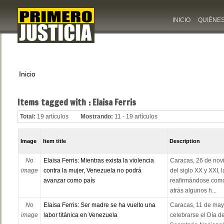
INICIO
QUIÉNE
Inicio
Items tagged with : Elaisa Ferris
Total:
19 artículos
Mostrando:
11 - 19 artículos
Image
Item title
Description
No
Elaisa Ferris: Mientras exista la violencia
Caracas, 26 de nov
image
contra la mujer, Venezuela no podrá
del siglo XX y XXI, 
avanzar como país
reafirmándose como
atrás algunos h...
No
Elaisa Ferris: Ser madre se ha vuelto una
Caracas, 11 de mayo
image
labor titánica en Venezuela
celebrarse el Día de