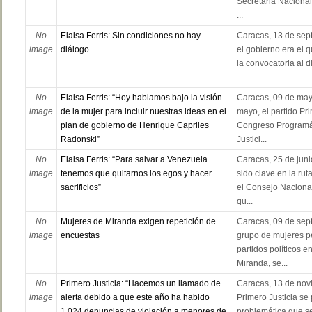
Secretaria Nacional 
...
No
Elaisa Ferris: Sin condiciones no hay
Caracas, 13 de sep
image
diálogo
el gobierno era el 
la convocatoria al di
No
Elaisa Ferris: “Hoy hablamos bajo la visión
Caracas, 09 de may
image
de la mujer para incluir nuestras ideas en el
mayo, el partido Pri
plan de gobierno de Henrique Capriles
Congreso Programát
Radonski”
Justici...
No
Elaisa Ferris: “Para salvar a Venezuela
Caracas, 25 de jun
image
tenemos que quitarnos los egos y hacer
sido clave en la rut
sacrificios”
el Consejo Nacional
qu...
No
Mujeres de Miranda exigen repetición de
Caracas, 09 de sep
image
encuestas
grupo de mujeres pe
partidos políticos e
Miranda, se...
No
Primero Justicia: “Hacemos un llamado de
Caracas, 13 de novi
image
alerta debido a que este año ha habido
Primero Justicia se
1.024 denuncias de violación a menores de
problemática que se