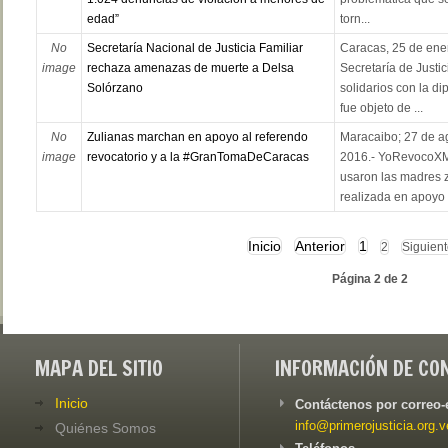
edad”
torn...
No
Secretaría Nacional de Justicia Familiar
Caracas, 25 de ene
image
rechaza amenazas de muerte a Delsa
Secretaría de Justi
Solórzano
solidarios con la d
fue objeto de ...
No
Zulianas marchan en apoyo al referendo
Maracaibo; 27 de a
image
revocatorio y a la #GranTomaDeCaracas
2016.- YoRevocoXMi
usaron las madres 
realizada en apoyo a
Inicio
Anterior
1
2
Siguien
Página 2 de 2
MAPA DEL SITIO
INFORMACIÓN DE CO
Inicio
Contáctenos por correo-
info@primerojusticia.org.v
Quiénes Somos