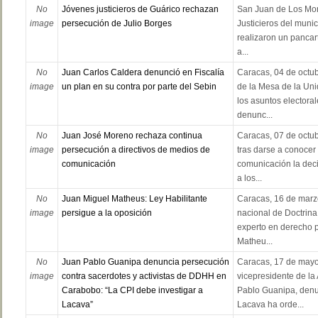
No
Jóvenes justicieros de Guárico rechazan
San Juan de Los Mor
image
persecución de Julio Borges
Justicieros del muni
realizaron un pancar
a...
No
Juan Carlos Caldera denunció en Fiscalía
Caracas, 04 de octub
image
un plan en su contra por parte del Sebin
de la Mesa de la Un
los asuntos electora
denunc...
No
Juan José Moreno rechaza continua
Caracas, 07 de octub
image
persecución a directivos de medios de
tras darse a conocer
comunicación
comunicación la deci
a los...
No
Juan Miguel Matheus: Ley Habilitante
Caracas, 16 de marzo
image
persigue a la oposición
nacional de Doctrina 
experto en derecho 
Matheu...
No
Juan Pablo Guanipa denuncia persecución
Caracas, 17 de mayo
image
contra sacerdotes y activistas de DDHH en
vicepresidente de l
Carabobo: “La CPI debe investigar a
Pablo Guanipa, denun
Lacava”
Lacava ha orde...