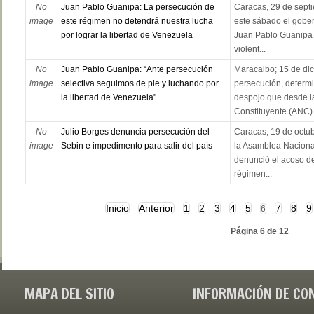
No
Juan Pablo Guanipa: La persecución de
Caracas, 29 de sept
image
este régimen no detendrá nuestra lucha
este sábado el gober
por lograr la libertad de Venezuela
Juan Pablo Guanipa 
violent...
No
Juan Pablo Guanipa: “Ante persecución
Maracaibo; 15 de dic
image
selectiva seguimos de pie y luchando por
persecución, determi
la libertad de Venezuela"
despojo que desde l
Constituyente (ANC) .
No
Julio Borges denuncia persecución del
Caracas, 19 de octub
image
Sebin e impedimento para salir del país
la Asamblea Nacional
denunció el acoso de 
régimen...
Inicio
Anterior
1
2
3
4
5
7
8
9
6
Página 6 de 12
MAPA DEL SITIO
INFORMACIÓN DE CO