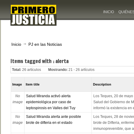
INICIO
QUIÉNE
Inicio
PJ en las Noticias
Items tagged with : alerta
Total:
26 artículos
Mostrando:
21 - 26 artículos
Image
Item title
Description
No
Salud Miranda activó alerta
Los Teques, 20 de mayo d
image
epidemiológica por caso de
Salud del Gobierno de Mi
leptospirosis en Valles del Tuy
informó la existencia en e
No
Salud Miranda alerta ante posible
Los Teques, 28 de novie
image
brote de difteria en el estado
brote de Difteria, enfer
inmunoprevenible, que af