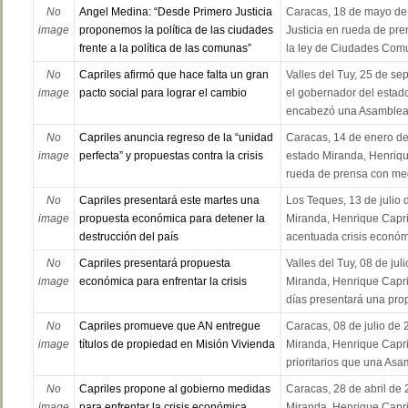
No
Angel Medina: “Desde Primero Justicia
Caracas, 18 de mayo de 
image
proponemos la política de las ciudades
Justicia en rueda de pre
frente a la política de las comunas”
la ley de Ciudades Comun
No
Capriles afirmó que hace falta un gran
Valles del Tuy, 25 de se
image
pacto social para lograr el cambio
el gobernador del estad
encabezó una Asamblea P
No
Capriles anuncia regreso de la “unidad
Caracas, 14 de enero de
image
perfecta” y propuestas contra la crisis
estado Miranda, Henrique
rueda de prensa con medi
No
Capriles presentará este martes una
Los Teques, 13 de julio 
image
propuesta económica para detener la
Miranda, Henrique Capril
destrucción del país
acentuada crisis económi
No
Capriles presentará propuesta
Valles del Tuy, 08 de ju
image
económica para enfrentar la crisis
Miranda, Henrique Capri
días presentará una pro
No
Capriles promueve que AN entregue
Caracas, 08 de julio de 
image
títulos de propiedad en Misión Vivienda
Miranda, Henrique Capril
prioritarios que una Asa
No
Capriles propone al gobierno medidas
Caracas, 28 de abril de
image
para enfrentar la crisis económica
Miranda, Henrique Capr