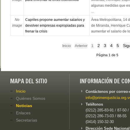
algunas medidas que es
...
No
Capriles propone aumentar salarios y
Área Metropolitana, 14 d
image
devolver empresas expropiadas para
de Miranda, Henrique Cap
frenar la crisis
aumentar el salario de lo
2
3
4
5
Sig
Inicio
Anterior
1
Página 1 de 5
MAPA DEL SITIO
INFORMACIÓN DE CO
Inicio
Contáctenos por correo-
info@primerojusticia.org.v
Quiénes Somos
Teléfonos
Noticias
(0212) 285-83-91 / 87-50 /
Enlaces
(0212) 286-73-03 / 88-55
Secretarías
(0414) 150-32-30
Dirección Sede Nacional