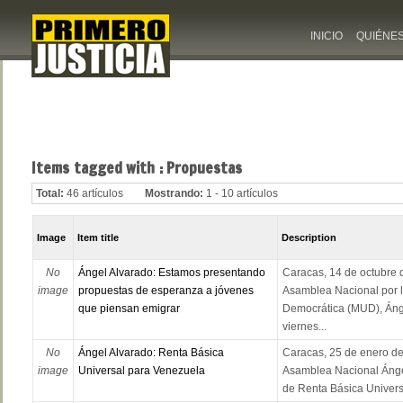
INICIO
QUIÉNE
Items tagged with : Propuestas
Total:
46 artículos
Mostrando:
1 - 10 artículos
Image
Item title
Description
No
Ángel Alvarado: Estamos presentando
Caracas, 14 de octubre d
image
propuestas de esperanza a jóvenes
Asamblea Nacional por 
que piensan emigrar
Democrática (MUD), Ánge
viernes...
No
Ángel Alvarado: Renta Básica
Caracas, 25 de enero de 
image
Universal para Venezuela
Asamblea Nacional Ánge
de Renta Básica Univers