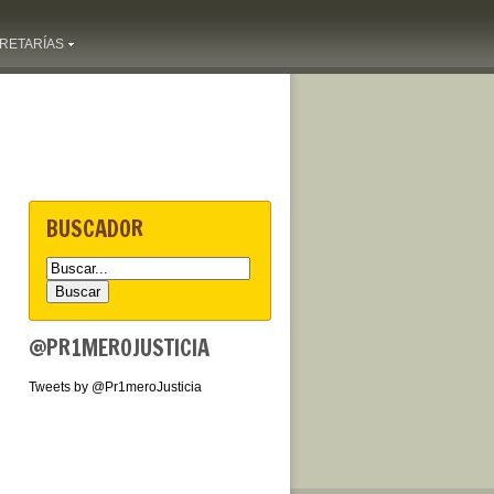
RETARÍAS
BUSCADOR
@PR1MEROJUSTICIA
Tweets by @Pr1meroJusticia