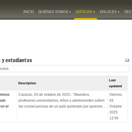
INICIO
QUIÉNES SOMOS
NOTICIAS
ENLACES
SEC
 y estudiantes
ículos
Last
Description
updated
lumnos
Caracas, 03 de octubre de 2025.- “Maestros,
Viernes,
país
profesores universitarios, niños y adolescentes sufren
03
on el
las consecuencias de un país quebrado por quienes ...
Octubre
2025
13:56