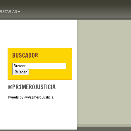
RETARÍAS
BUSCADOR
@PR1MEROJUSTICIA
Tweets by @Pr1meroJusticia