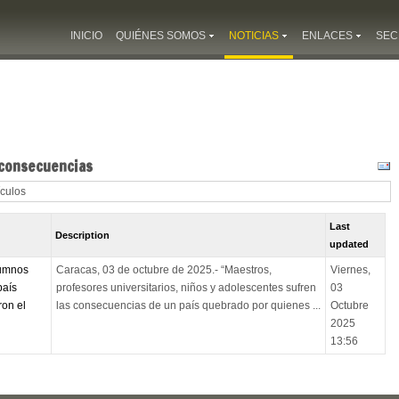
INICIO
QUIÉNES SOMOS
NOTICIAS
ENLACES
SEC
 consecuencias
ículos
Last
Description
updated
lumnos
Caracas, 03 de octubre de 2025.- “Maestros,
Viernes,
país
profesores universitarios, niños y adolescentes sufren
03
on el
las consecuencias de un país quebrado por quienes ...
Octubre
2025
13:56