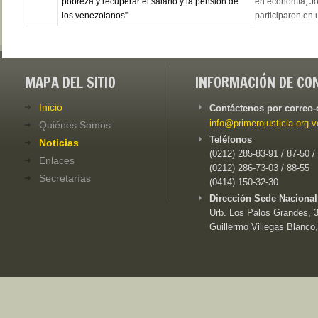
pobreza y recuperar el salario y la pensión de
en economía, Jo
los venezolanos”
participaron en u
MAPA DEL SITIO
INFORMACIÓN DE CO
Inicio
Contáctenos por correo-
info@primerojusticia.org.v
Quiénes Somos
Teléfonos
Noticias
(0212) 285-83-91 / 87-50 /
Enlaces
(0212) 286-73-03 / 88-55
Secretarías
(0414) 150-32-30
Dirección Sede Nacional
Urb. Los Palos Grandes, 3e
Guillermo Villegas Blanco,