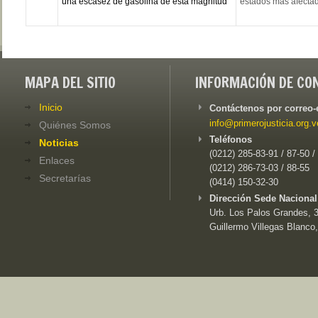
una escasez de gasolina de esta magnitud”
estados más afectad
MAPA DEL SITIO
INFORMACIÓN DE CO
Inicio
Contáctenos por correo-
info@primerojusticia.org.v
Quiénes Somos
Teléfonos
Noticias
(0212) 285-83-91 / 87-50 /
Enlaces
(0212) 286-73-03 / 88-55
Secretarías
(0414) 150-32-30
Dirección Sede Nacional
Urb. Los Palos Grandes, 3e
Guillermo Villegas Blanco,