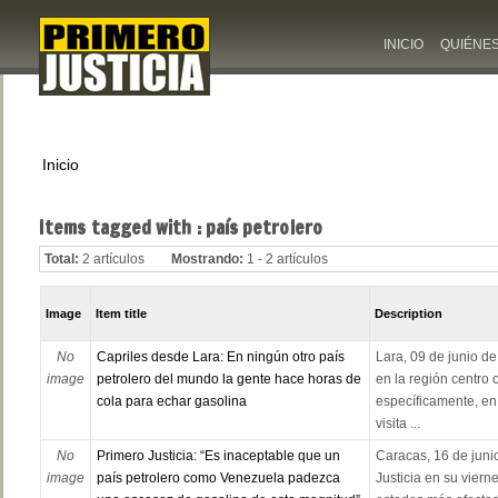
INICIO
QUIÉNE
Inicio
Items tagged with : país petrolero
Total:
2 artículos
Mostrando:
1 - 2 artículos
Image
Item title
Description
No
Capriles desde Lara: En ningún otro país
Lara, 09 de junio d
image
petrolero del mundo la gente hace horas de
en la región centro 
cola para echar gasolina
específicamente, en
visita ...
No
Primero Justicia: “Es inaceptable que un
Caracas, 16 de junio
image
país petrolero como Venezuela padezca
Justicia en su vierne