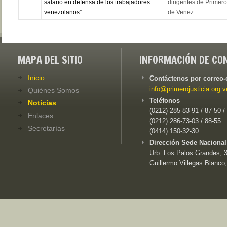
salario en defensa de los trabajadores
dirigentes de Primero
venezolanos”
de Venez...
MAPA DEL SITIO
INFORMACIÓN DE CO
Inicio
Contáctenos por correo-
info@primerojusticia.org.v
Quiénes Somos
Teléfonos
Noticias
(0212) 285-83-91 / 87-50 /
Enlaces
(0212) 286-73-03 / 88-55
Secretarías
(0414) 150-32-30
Dirección Sede Nacional
Urb. Los Palos Grandes, 3e
Guillermo Villegas Blanco,