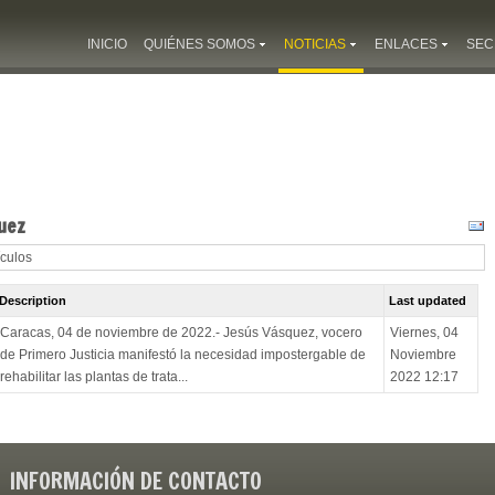
INICIO
QUIÉNES SOMOS
NOTICIAS
ENLACES
SEC
uez
ículos
Description
Last updated
Caracas, 04 de noviembre de 2022.- Jesús Vásquez, vocero
Viernes, 04
de Primero Justicia manifestó la necesidad impostergable de
Noviembre
rehabilitar las plantas de trata...
2022 12:17
INFORMACIÓN DE CONTACTO