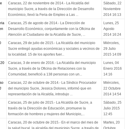
de
Caracas, 22 de noviembre de 2014.- La Alcaldía del
Sábado, 22
municipio Sucre, a través de la Dirección de Desarrollo
Noviembre
Económico, llevó la Feria de Empleo a Las ...
2014 16:13
ria
Caracas, 25 de agosto de 2014.- La Dirección de
Lunes, 25
en
Desarrollo Económico, conjuntamente con la Oficina de
Agosto
Atención al Ciudadano de la Alcaldía de Sucre, ...
2014 16:24
0
Caracas, 29 de julio de 2015.- La Alcaldía del municipio
Miércoles,
Sucre entregó ayudas económicas y sociales a vecinos de
29 Julio
la localidad. 15 de los aportes fuer...
2015 14:09
 20
Caracas, 3 de enero de 2016.- La Alcaldía del municipio
Lunes, 04
Sucre, a través de la Oficina de Relaciones con la
Enero 2016
Comunidad, benefició a 138 personas con un...
14:16
rso
Caracas, 22 de octubre de 2014.- La Síndico Procurador
Miércoles,
J
del municipio Sucre, Jessica Dolores, informó que en
22 Octubre
representación de la Alcaldía, introdujo ...
2014 14:54
Caracas, 25 de julio de 2015.- La Alcaldía de Sucre, a
Sábado, 25
través de la Dirección de Educación, promueve la
Julio 2015
formación de hombres y mujeres del Municipio,...
12:45
Caracas, 20 de octubre de 2015.- En el marco del mes de
Martes, 20
la salud bucal, la alcaldía del municipio Sucre, a través de
Octubre