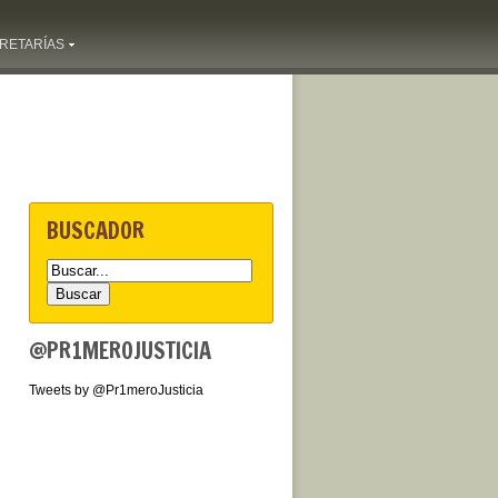
RETARÍAS
BUSCADOR
@PR1MEROJUSTICIA
Tweets by @Pr1meroJusticia