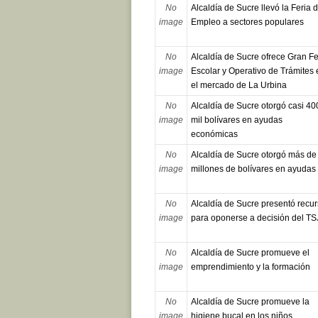
No
Alcaldía de Sucre llevó la Feria 
image
Empleo a sectores populares
No
Alcaldía de Sucre ofrece Gran Fe
image
Escolar y Operativo de Trámites 
el mercado de La Urbina
No
Alcaldía de Sucre otorgó casi 40
image
mil bolívares en ayudas
económicas
No
Alcaldía de Sucre otorgó más de
image
millones de bolívares en ayudas
No
Alcaldía de Sucre presentó recu
image
para oponerse a decisión del TS
No
Alcaldía de Sucre promueve el
image
emprendimiento y la formación
No
Alcaldía de Sucre promueve la
image
higiene bucal en los niños