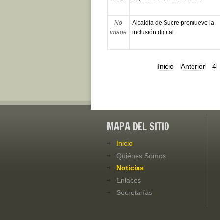
No
Alcaldía de Sucre promueve la
image
inclusión digital
Inicio
Anterior
4
MAPA DEL SITIO
Inicio
Quiénes Somos
Noticias
Enlaces
Secretarías