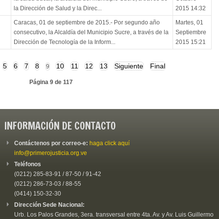
la Dirección de Salud y la Direc...
2015 14:32
Caracas, 01 de septiembre de 2015.- Por segundo año
Martes, 01
consecutivo, la Alcaldía del Municipio Sucre, a través de la
Septiembre
Dirección de Tecnología de la Inform...
2015 15:21
5
6
7
8
10
11
12
13
Siguiente
Final
9
Página 9 de 117
INFORMACIÓN DE CONTACTO
Contáctenos por correo-e:
haga click aquí
info@primerojusticia.org.ve
Teléfonos
(0212) 285-83-91 / 87-50 / 91-42
(0212) 286-73-03 / 88-55
(0414) 150-32-30
Dirección Sede Nacional:
Urb. Los Palos Grandes, 3era. transversal entre 4ta. Av. y Av. Luis Guillermo