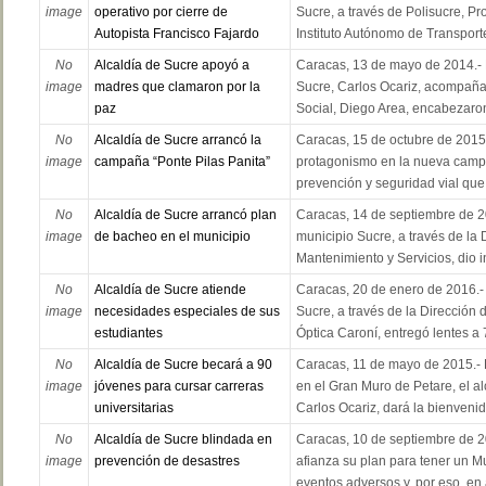
image
operativo por cierre de
Sucre, a través de Polisucre, Pro
Autopista Francisco Fajardo
Instituto Autónomo de Transporte
No
Alcaldía de Sucre apoyó a
Caracas, 13 de mayo de 2014.- E
image
madres que clamaron por la
Sucre, Carlos Ocariz, acompañad
paz
Social, Diego Area, encabezaron 
No
Alcaldía de Sucre arrancó la
Caracas, 15 de octubre de 2015.
image
campaña “Ponte Pilas Panita”
protagonismo en la nueva camp
prevención y seguridad vial que 
No
Alcaldía de Sucre arrancó plan
Caracas, 14 de septiembre de 20
image
de bacheo en el municipio
municipio Sucre, a través de la 
Mantenimiento y Servicios, dio ini
No
Alcaldía de Sucre atiende
Caracas, 20 de enero de 2016.- 
image
necesidades especiales de sus
Sucre, a través de la Dirección 
estudiantes
Óptica Caroní, entregó lentes a 7
No
Alcaldía de Sucre becará a 90
Caracas, 11 de mayo de 2015.- 
image
jóvenes para cursar carreras
en el Gran Muro de Petare, el al
universitarias
Carlos Ocariz, dará la bienvenid.
No
Alcaldía de Sucre blindada en
Caracas, 10 de septiembre de 2
image
prevención de desastres
afianza su plan para tener un M
eventos adversos y, por eso, en a