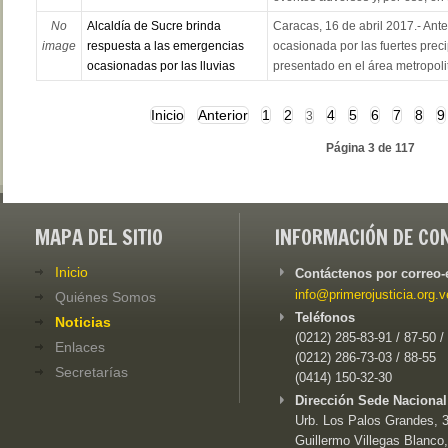
No
Alcaldía de Sucre brinda
Caracas, 16 de abril 2017.- Ante
image
respuesta a las emergencias
ocasionada por las fuertes prec
ocasionadas por las lluvias
presentado en el área metropolit
Inicio
Anterior
1
2
4
5
6
7
8
9
3
Página 3 de 117
MAPA DEL SITIO
INFORMACIÓN DE CO
Inicio
Contáctenos por correo-
info@primerojusticia.org.v
Quiénes Somos
Teléfonos
Noticias
(0212) 285-83-91 / 87-50 /
Enlaces
(0212) 286-73-03 / 88-55
Secretarías
(0414) 150-32-30
Dirección Sede Nacional
Urb. Los Palos Grandes, 3e
Guillermo Villegas Blanco,