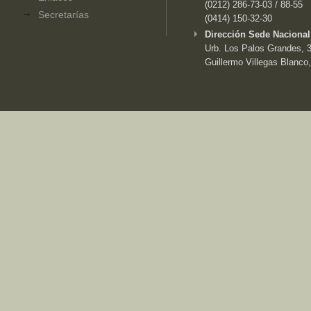
(0212) 286-73-03 / 88-55
Secretarías
(0414) 150-32-30
Dirección Sede Nacional
Urb. Los Palos Grandes, 3e
Guillermo Villegas Blanco,