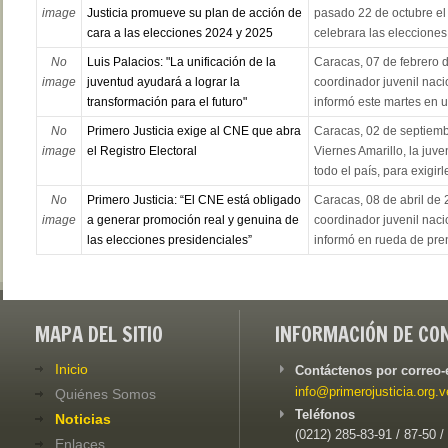
image
Justicia promueve su plan de acción de
pasado 22 de octubre el 
cara a las elecciones 2024 y 2025
celebrara las elecciones 
No
Luis Palacios: "La unificación de la
Caracas, 07 de febrero d
image
juventud ayudará a lograr la
coordinador juvenil naci
transformación para el futuro"
informó este martes en u
No
Primero Justicia exige al CNE que abra
Caracas, 02 de septiemb
image
el Registro Electoral
Viernes Amarillo, la juve
todo el país, para exigirl
No
Primero Justicia: “El CNE está obligado
Caracas, 08 de abril de 
image
a generar promoción real y genuina de
coordinador juvenil naci
las elecciones presidenciales”
informó en rueda de prens
MAPA DEL SITIO
INFORMACIÓN DE CO
Inicio
Contáctenos por correo-
info@primerojusticia.org.v
Quiénes Somos
Teléfonos
Noticias
(0212) 285-83-91 / 87-50 /
Enlaces