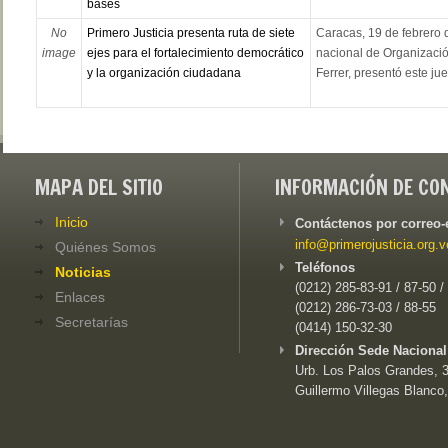
bases
No
Primero Justicia presenta ruta de siete
Caracas, 19 de febrero 
image
ejes para el fortalecimiento democrático
nacional de Organizació
y la organización ciudadana
Ferrer, presentó este juev
MAPA DEL SITIO
INFORMACIÓN DE CO
Inicio
Contáctenos por correo-
info@primerojusticia.org.v
Quiénes Somos
Teléfonos
Noticias
(0212) 285-83-91 / 87-50 /
Enlaces
(0212) 286-73-03 / 88-55
Secretarías
(0414) 150-32-30
Dirección Sede Nacional
Urb. Los Palos Grandes, 3e
Guillermo Villegas Blanco,