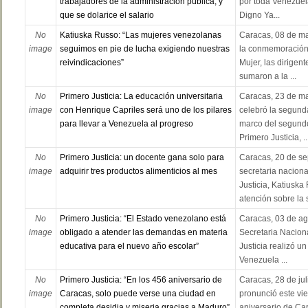
trabajadores de la administración pública, y
por toda Venezuel
que se dolarice el salario
Digno Ya...
No
Katiuska Russo: “Las mujeres venezolanas
Caracas, 08 de ma
image
seguimos en pie de lucha exigiendo nuestras
la conmemoración 
reivindicaciones”
Mujer, las dirigent
sumaron a la ...
No
Primero Justicia: La educación universitaria
Caracas, 23 de ma
image
con Henrique Capriles será uno de los pilares
celebró la segund
para llevar a Venezuela al progreso
marco del segund
Primero Justicia, ..
No
Primero Justicia: un docente gana solo para
Caracas, 20 de se
image
adquirir tres productos alimenticios al mes
secretaria nacion
Justicia, Katiuska
atención sobre la si
No
Primero Justicia: “El Estado venezolano está
Caracas, 03 de ag
image
obligado a atender las demandas en materia
Secretaria Nacion
educativa para el nuevo año escolar”
Justicia realizó u
Venezuela ...
No
Primero Justicia: “En los 456 aniversario de
Caracas, 28 de jul
image
Caracas, solo puede verse una ciudad en
pronunció este vie
completa desidia y miseria gracias a Maduro”
aniversario de Ca