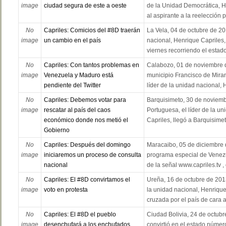
image
ciudad segura de este a oeste
de la Unidad Democrática, 
al aspirante a la reelección po
No
Capriles: Comicios del #8D traerán
La Vela, 04 de octubre de 201
image
un cambio en el país
nacional, Henrique Capriles,
viernes recorriendo el estado
No
Capriles: Con tantos problemas en
Calabozo, 01 de noviembre 
image
Venezuela y Maduro está
municipio Francisco de Miran
pendiente del Twitter
líder de la unidad nacional, 
No
Capriles: Debemos votar para
Barquisimeto, 30 de noviemb
image
rescatar al país del caos
Portuguesa, el líder de la u
económico donde nos metió el
Capriles, llegó a Barquisimet
Gobierno
No
Capriles: Después del domingo
Maracaibo, 05 de diciembre 
image
iniciaremos un proceso de consulta
programa especial de Venez
nacional
de la señal www.capriles.tv , e
No
Capriles: El #8D convirtamos el
Ureña, 16 de octubre de 2013.
image
voto en protesta
la unidad nacional, Henrique
cruzada por el país de cara a
No
Capriles: El #8D el pueblo
Ciudad Bolivia, 24 de octubr
image
desenchufará a los enchufados
convirtió en el estado número 