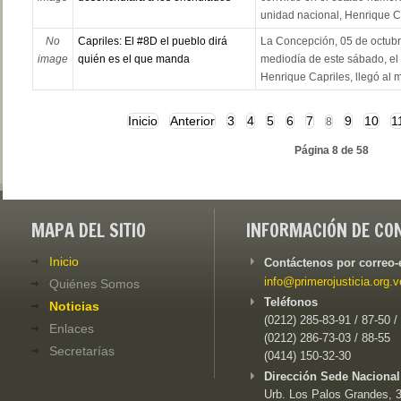
unidad nacional, Henrique Cap
No
Capriles: El #8D el pueblo dirá
La Concepción, 05 de octubr
image
quién es el que manda
mediodía de este sábado, el 
Henrique Capriles, llegó al m
Inicio
Anterior
3
4
5
6
7
9
10
1
8
Página 8 de 58
MAPA DEL SITIO
INFORMACIÓN DE CO
Inicio
Contáctenos por correo-
info@primerojusticia.org.v
Quiénes Somos
Teléfonos
Noticias
(0212) 285-83-91 / 87-50 /
Enlaces
(0212) 286-73-03 / 88-55
Secretarías
(0414) 150-32-30
Dirección Sede Nacional
Urb. Los Palos Grandes, 3e