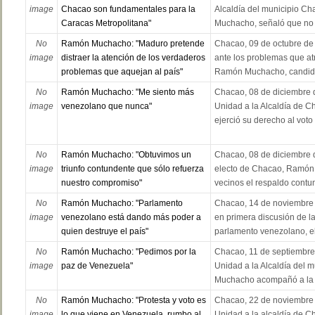
image
Chacao son fundamentales para la
Alcaldía del municipio C
Caracas Metropolitana"
Muchacho, señaló que no 
No
Ramón Muchacho: "Maduro pretende
Chacao, 09 de octubre de
image
distraer la atención de los verdaderos
ante los problemas que at
problemas que aquejan al país"
Ramón Muchacho, candidat
No
Ramón Muchacho: "Me siento más
Chacao, 08 de diciembre d
image
venezolano que nunca"
Unidad a la Alcaldía de
ejerció su derecho al voto
No
Ramón Muchacho: "Obtuvimos un
Chacao, 08 de diciembre d
image
triunfo contundente que sólo refuerza
electo de Chacao, Ramón 
nuestro compromiso"
vecinos el respaldo contun
No
Ramón Muchacho: "Parlamento
Chacao, 14 de noviembre 
image
venezolano está dando más poder a
en primera discusión de la
quien destruye el país"
parlamento venezolano, el
No
Ramón Muchacho: "Pedimos por la
Chacao, 11 de septiembre 
image
paz de Venezuela"
Unidad a la Alcaldía del
Muchacho acompañó a la f
No
Ramón Muchacho: "Protesta y voto es
Chacao, 22 de noviembre d
image
lo que viene en Venezuela, rumbo al
Unidad a la alcaldía de 