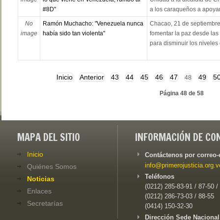
#8D"
a los caraqueños a apoyar 
No
Ramón Muchacho: "Venezuela nunca
Chacao, 21 de septiembre
image
había sido tan violenta"
fomentar la paz desde las
para disminuir los niveles d
Inicio
Anterior
43
44
45
46
47
49
5
48
Página 48 de 58
MAPA DEL SITIO
INFORMACIÓN DE CO
Inicio
Contáctenos por correo-
info@primerojusticia.org.v
Quiénes Somos
Teléfonos
Noticias
(0212) 285-83-91 / 87-50 /
Enlaces
(0212) 286-73-03 / 88-55
Secretarías
(0414) 150-32-30
Dirección Sede Nacional