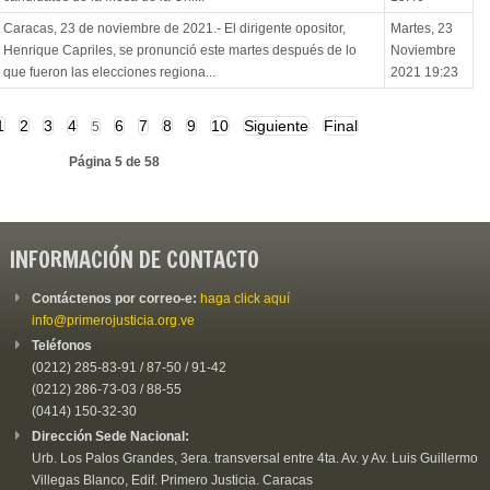
Caracas, 23 de noviembre de 2021.- El dirigente opositor,
Martes, 23
Henrique Capriles, se pronunció este martes después de lo
Noviembre
que fueron las elecciones regiona...
2021 19:23
1
2
3
4
6
7
8
9
10
Siguiente
Final
5
Página 5 de 58
INFORMACIÓN DE CONTACTO
Contáctenos por correo-e:
haga click aquí
info@primerojusticia.org.ve
Teléfonos
(0212) 285-83-91 / 87-50 / 91-42
(0212) 286-73-03 / 88-55
(0414) 150-32-30
Dirección Sede Nacional:
Urb. Los Palos Grandes, 3era. transversal entre 4ta. Av. y Av. Luis Guillermo
Villegas Blanco, Edif. Primero Justicia. Caracas