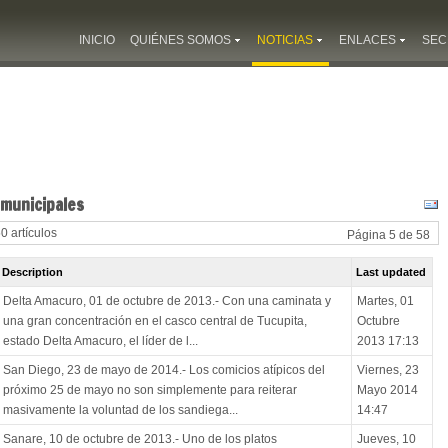
INICIO
QUIÉNES SOMOS
NOTICIAS
ENLACES
SEC
 municipales
50 artículos
Página 5 de 58
Description
Last updated
Delta Amacuro, 01 de octubre de 2013.- Con una caminata y
Martes, 01
una gran concentración en el casco central de Tucupita,
Octubre
estado Delta Amacuro, el líder de l...
2013 17:13
San Diego, 23 de mayo de 2014.- Los comicios atípicos del
Viernes, 23
próximo 25 de mayo no son simplemente para reiterar
Mayo 2014
masivamente la voluntad de los sandiega...
14:47
Sanare, 10 de octubre de 2013.- Uno de los platos
Jueves, 10