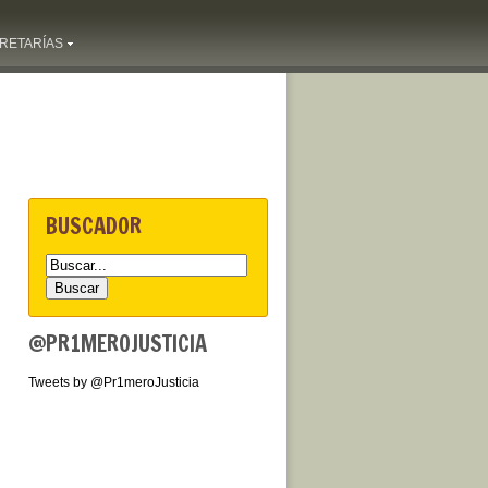
RETARÍAS
BUSCADOR
@PR1MEROJUSTICIA
Tweets by @Pr1meroJusticia