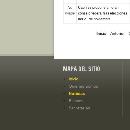
No
Capriles propone un gran
image
consejo federal tras elecciones
del 21 de noviembre
Inicio
Anterior
MAPA DEL SITIO
Inicio
Quiénes Somos
Noticias
Enlaces
Secretarías