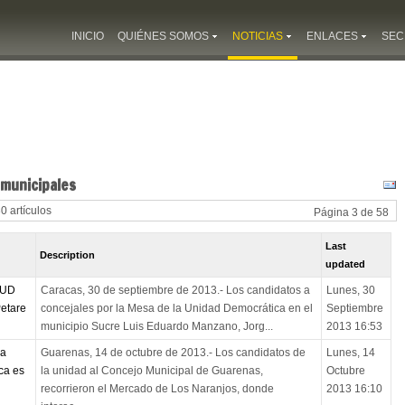
INICIO
QUIÉNES SOMOS
NOTICIAS
ENLACES
SEC
 municipales
30 artículos
Página 3 de 58
Last
Description
updated
MUD
Caracas, 30 de septiembre de 2013.- Los candidatos a
Lunes, 30
Petare
concejales por la Mesa de la Unidad Democrática en el
Septiembre
municipio Sucre Luis Eduardo Manzano, Jorg...
2013 16:53
za
Guarenas, 14 de octubre de 2013.- Los candidatos de
Lunes, 14
ca es
la unidad al Concejo Municipal de Guarenas,
Octubre
recorrieron el Mercado de Los Naranjos, donde
2013 16:10