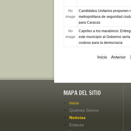
No
Candidatos Unitarios proponen 
image
metropolitana de seguridad ciu
para Caracas
No
Capriles a los marabinos: Entreg
image
este municipio al Gobierno serí
costoso para la democracia
Inicio
Anterior
MAPA DEL SITIO
Inicio
Quiénes Somos
Noticias
Enlaces