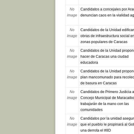
No
Candidatos a concejales por Ara
image
denuncian caos en la vialidad ag
No
Candidatos de la Unidad edifica
image
obras de infraestructura social e
zonas populares de Caracas
No
Candidatos de la Unidad propo
image
hacer de Caracas una ciudad
educadora
No
Candidatos de la Unidad propo
image
plan mancomunado para recolec
de basura en Caracas
No
Candidatos de Primero Justicia a
image
Concejo Municipal de Maracaib
trabajarán de la mano con las
comunidades
No
Candidatos por la unidad asegu
image
que el pueblo le propinará al Go
una derrota el #8D