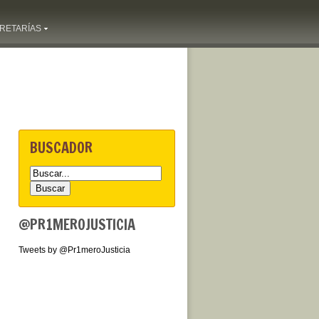
RETARÍAS
BUSCADOR
@PR1MEROJUSTICIA
Tweets by @Pr1meroJusticia