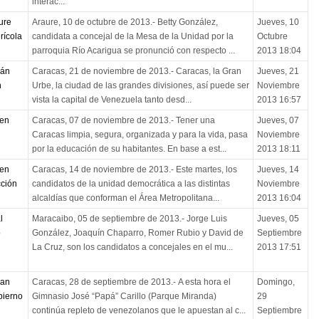
interac...
ure
Araure, 10 de octubre de 2013.- Betty González,
Jueves, 10
rícola
candidata a concejal de la Mesa de la Unidad por la
Octubre
parroquia Río Acarigua se pronunció con respecto ...
2013 18:04
rán
Caracas, 21 de noviembre de 2013.- Caracas, la Gran
Jueves, 21
n
Urbe, la ciudad de las grandes divisiones, así puede ser
Noviembre
vista la capital de Venezuela tanto desd...
2013 16:57
nen
Caracas, 07 de noviembre de 2013.- Tener una
Jueves, 07
Caracas limpia, segura, organizada y para la vida, pasa
Noviembre
por la educación de su habitantes. En base a est...
2013 18:11
nen
Caracas, 14 de noviembre de 2013.- Este martes, los
Jueves, 14
ción
candidatos de la unidad democrática a las distintas
Noviembre
alcaldías que conforman el Área Metropolitana...
2013 16:04
l
Maracaibo, 05 de septiembre de 2013.- Jorge Luis
Jueves, 05
o
González, Joaquín Chaparro, Romer Rubio y David de
Septiembre
La Cruz, son los candidatos a concejales en el mu...
2013 17:51
ran
Caracas, 28 de septiembre de 2013.- A esta hora el
Domingo,
bierno
Gimnasio José “Papá” Carillo (Parque Miranda)
29
continúa repleto de venezolanos que le apuestan al c...
Septiembre