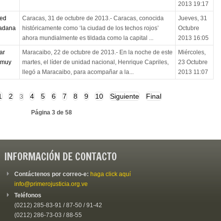
2013 19:17
red
Caracas, 31 de octubre de 2013.- Caracas, conocida
Jueves, 31
dadana
históricamente como ‘la ciudad de los techos rojos’
Octubre
ahora mundialmente es tildada como la capital ...
2013 16:05
ar
Maracaibo, 22 de octubre de 2013.- En la noche de este
Miércoles,
a muy
martes, el líder de unidad nacional, Henrique Capriles,
23 Octubre
llegó a Maracaibo, para acompañar a la...
2013 11:07
1
2
4
5
6
7
8
9
10
Siguiente
Final
3
Página 3 de 58
INFORMACIÓN DE CONTACTO
Contáctenos por correo-e:
haga click aquí
info@primerojusticia.org.ve
Teléfonos
(0212) 285-83-91 / 87-50 / 91-42
(0212) 286-73-03 / 88-55