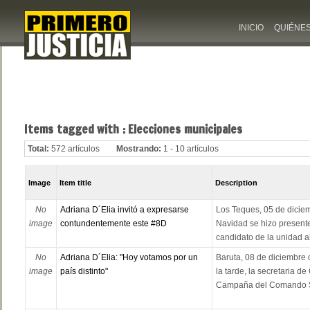
INICIO
QUIÉNE
Items tagged with : Elecciones municipales
Total:
572 artículos
Mostrando:
1 - 10 artículos
Image
Item title
Description
No
Adriana D´Elia invitó a expresarse
Los Teques, 05 de diciem
image
contundentemente este #8D
Navidad se hizo presente
candidato de la unidad al
No
Adriana D´Elia: "Hoy votamos por un
Baruta, 08 de diciembre 
image
país distinto"
la tarde, la secretaria d
Campaña del Comando Sim