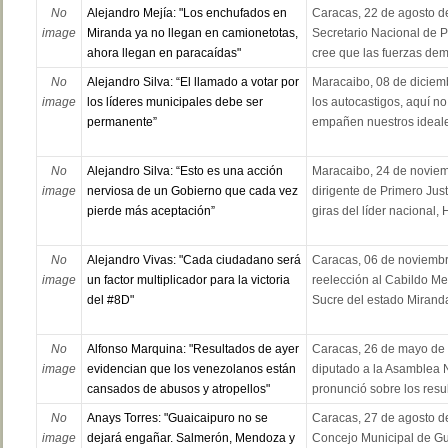
No
Alejandro Mejía: "Los enchufados en
Caracas, 22 de agosto de
image
Miranda ya no llegan en camionetotas,
Secretario Nacional de Pr
ahora llegan en paracaídas"
cree que las fuerzas dem
No
Alejandro Silva: “El llamado a votar por
Maracaibo, 08 de diciemb
image
los líderes municipales debe ser
los autocastigos, aquí no
permanente”
empañen nuestros ideales,
No
Alejandro Silva: “Esto es una acción
Maracaibo, 24 de noviemb
image
nerviosa de un Gobierno que cada vez
dirigente de Primero Just
pierde más aceptación”
giras del líder nacional, 
No
Alejandro Vivas: "Cada ciudadano será
Caracas, 06 de noviembre
image
un factor multiplicador para la victoria
reelección al Cabildo Me
del #8D"
Sucre del estado Miranda
No
Alfonso Marquina: "Resultados de ayer
Caracas, 26 de mayo de 
image
evidencian que los venezolanos están
diputado a la Asamblea N
cansados de abusos y atropellos"
pronunció sobre los resul
No
Anays Torres: "Guaicaipuro no se
Caracas, 27 de agosto de
image
dejará engañar. Salmerón, Mendoza y
Concejo Municipal de Gu