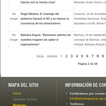
Garcés son la misma cosa"
Miranda, Anaís Torres, c
...
No
Ángel Medina: El chantaje del
Caracas, 16 de diciembre
image
gobierno fracasó el 9D y se impuso la
Asamblea Nacional, Áng
conciencia de los venezolanos
diputada a la AN, María 
No
Bárbara Angulo: "Barineses salimos de
Barinas, 10 de septiembr
image
nuestros hogares sin saber si
concejal de Barinas, voto
regresaremos"
Unidad, Bárbara Angulo A
2
3
4
5
6
7
8
9
Inicio
Anterior
1
Página 1 de 58
MAPA DEL SITIO
INFORMACIÓN DE CO
Inicio
Contáctenos por correo-
info@primerojusticia.org.v
Quiénes Somos
Teléfonos
Noticias