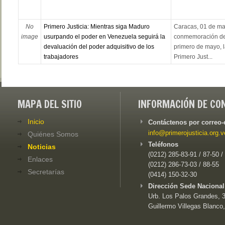
No
Primero Justicia: Mientras siga Maduro
Caracas, 01 de ma
image
usurpando el poder en Venezuela seguirá la
conmemoración del
devaluación del poder adquisitivo de los
primero de mayo, la
trabajadores
Primero Just...
MAPA DEL SITIO
INFORMACIÓN DE CO
Inicio
Contáctenos por correo-
info@primerojusticia.org.v
Quiénes Somos
Teléfonos
Noticias
(0212) 285-83-91 / 87-50 /
Enlaces
(0212) 286-73-03 / 88-55
Secretarías
(0414) 150-32-30
Dirección Sede Nacional
Urb. Los Palos Grandes, 3e
Guillermo Villegas Blanco,