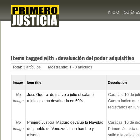
INICIO
QUIÉNE
Items tagged with : devaluación del poder adquisitivo
Total:
3 artículos
Mostrando:
1 - 3 artículos
Image
Item title
Description
No
José Guerra: de marzo a julio el salario
Caracas, 10 de jul
image
mínimo se ha devaluado en 50%
Guerra indicó que l
registrados en juni
No
Primero Justicia: Maduro devaluó la Navidad
Caracas, 16 de dic
image
del pueblo de Venezuela con hambre y
Primero Justicia e
miseria
salió a la calle a n