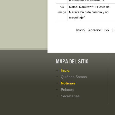
No
Rafael Ramírez: “El Oeste de
image
Maracaibo pide cambio y no
maquillaje”
Inicio
Anterior
56
5
MAPA DEL SITIO
Inicio
Quiénes Somos
Noticias
Enlaces
Secretarías