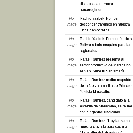
dispuesta a derrocar
narcorégimen
No
Rachid Yasbek: No nos
image
desconcentraremos en nuestra
lucha democrática
No
Rachid Yasbek: Primero Justicia
image
Bolívar a toda máquina para las
regionales
No
Rafael Ramírez presenta al
image
sector productivo de Maracaibo
el plan ‘Sube tu Santamaría’
No
Rafael Ramírez recibe respaldo
image
de la fuerza amarilla de Primero
Justicia Maracaibo
No
Rafael Ramírez, candidato a la
image
Alcaldía de Maracaibo, se reúne
con dirigentes sindicales
No
Rafael Ramírez: "Hoy lanzamos
image
nuestra cruzada para sacar a
Maracaibo del abandono"