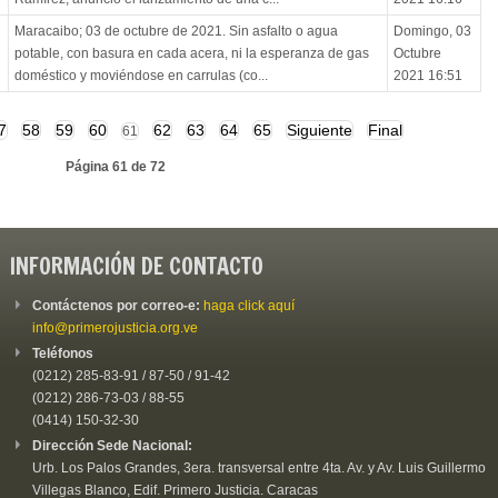
Maracaibo; 03 de octubre de 2021. Sin asfalto o agua
Domingo, 03
potable, con basura en cada acera, ni la esperanza de gas
Octubre
doméstico y moviéndose en carrulas (co...
2021 16:51
7
58
59
60
62
63
64
65
Siguiente
Final
61
Página 61 de 72
INFORMACIÓN DE CONTACTO
Contáctenos por correo-e:
haga click aquí
info@primerojusticia.org.ve
Teléfonos
(0212) 285-83-91 / 87-50 / 91-42
(0212) 286-73-03 / 88-55
(0414) 150-32-30
Dirección Sede Nacional:
Urb. Los Palos Grandes, 3era. transversal entre 4ta. Av. y Av. Luis Guillermo
Villegas Blanco, Edif. Primero Justicia. Caracas