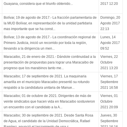
Guayana, considera que el triunfo obtenido...
2017 12:20
Bolívar, 19 de agosto de 2017.- La fracción parlamentaria de
Domingo, 20
la MUD Bolívar, en representación de la unidad partidaria
Agosto 2017
mas importante que se ha const...
22:13
Bolívar, 13 de agosto de 2017.- La coordinación regional de
Lunes, 14
Primero Justicia, inició un recorrido por toda la región,
Agosto 2017
llevando a la dirigencia un men...
09:52
Maracaibo, 21 de enero de 2021.- Dándole continuidad a la
Viernes, 22
presentación de propuestas para lograr una Maracaibo de
Octubre
progreso que los marabinos tanto me...
2021 13:20
Maracaibo; 17 de septiembre de 2021. La maquinaria
Viernes, 17
amarilla en el municipio Maracaibo presentó su rotundo
Septiembre
respaldo a la candidatura unitaria de Manue...
2021 16:58
Maracaibo; 01 de octubre de 2021. Dirigentes de más de
Viernes, 01
veinte sindicatos que hacen vida en Maracaibo sostuvieron
Octubre
un encuentro con el candidato a la A...
2021 20:09
Maracaibo; 30 de septiembre de 2021. Desde Santa Rosa
Jueves, 30
de Agua, el candidato de la Unidad Democrática, Rafael
Septiembre
Ramírez, anunció el lanzamiento de una c...
2021 16:16