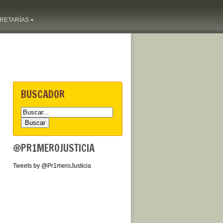
RETARÍAS
BUSCADOR
@PR1MEROJUSTICIA
Tweets by @Pr1meroJusticia