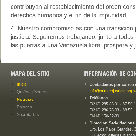
contribuyan al restablecimiento del orden const
derechos humanos y el fin de la impunidad.
4. Nuestro compromiso es con una transición 
justicia. Seguiremos trabajando, junto a todos
las puertas a una Venezuela libre, próspera y j
MAPA DEL SITIO
INFORMACIÓN DE CO
Inicio
Contáctenos por correo-
info@primerojusticia.org.v
Quiénes Somos
Teléfonos
Noticias
(0212) 285-83-91 / 87-50 /
Enlaces
(0212) 286-73-03 / 88-55
Secretarías
(0414) 150-32-30
Dirección Sede Nacional
Urb. Los Palos Grandes, 3e
Guillermo Villegas Blanco,