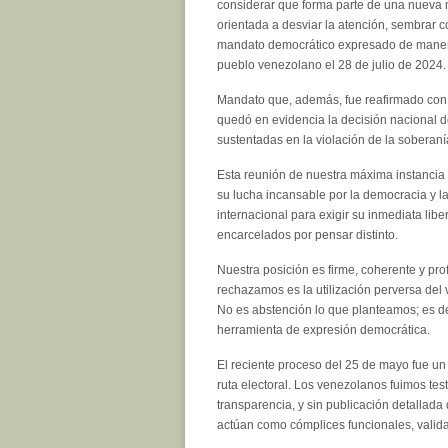
considerar que forma parte de una nueva
orientada a desviar la atención, sembrar c
mandato democrático expresado de maner
pueblo venezolano el 28 de julio de 2024.
Mandato que, además, fue reafirmado con 
quedó en evidencia la decisión nacional d
sustentadas en la violación de la soberaní
Esta reunión de nuestra máxima instancia
su lucha incansable por la democracia y l
internacional para exigir su inmediata lib
encarcelados por pensar distinto.
Nuestra posición es firme, coherente y pro
rechazamos es la utilización perversa de
No es abstención lo que planteamos; es de
herramienta de expresión democrática.
El reciente proceso del 25 de mayo fue u
ruta electoral. Los venezolanos fuimos tes
transparencia, y sin publicación detallada
actúan como cómplices funcionales, valida