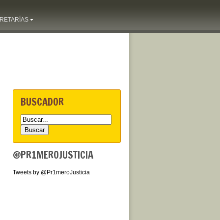
RETARÍAS
BUSCADOR
@PR1MEROJUSTICIA
Tweets by @Pr1meroJusticia