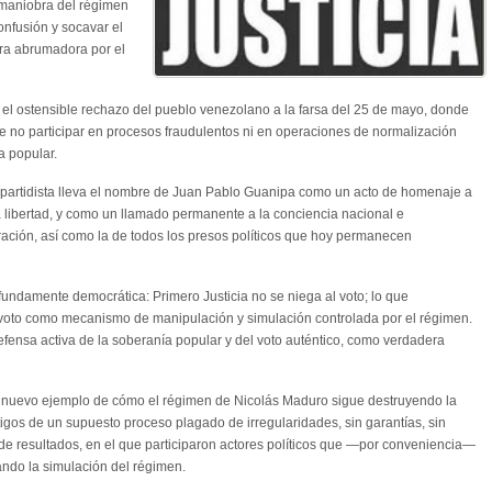
 maniobra del régimen
onfusión y socavar el
a abrumadora por el
el ostensible rechazo del pueblo venezolano a la farsa del 25 de mayo, donde
e no participar en procesos fraudulentos ni en operaciones de normalización
a popular.
 partidista lleva el nombre de Juan Pablo Guanipa como un acto de homenaje a
a libertad, y como un llamado permanente a la conciencia nacional e
eración, así como la de todos los presos políticos que hoy permanecen
fundamente democrática: Primero Justicia no se niega al voto; lo que
l voto como mecanismo de manipulación y simulación controlada por el régimen.
fensa activa de la soberanía popular y del voto auténtico, como verdadera
n nuevo ejemplo de cómo el régimen de Nicolás Maduro sigue destruyendo la
tigos de un supuesto proceso plagado de irregularidades, sin garantías, sin
 de resultados, en el que participaron actores políticos que —por conveniencia—
ndo la simulación del régimen.