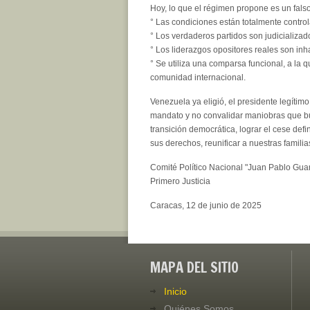
Hoy, lo que el régimen propone es un fals
° Las condiciones están totalmente controla
° Los verdaderos partidos son judicializad
° Los liderazgos opositores reales son inh
° Se utiliza una comparsa funcional, a la 
comunidad internacional.
Venezuela ya eligió, el presidente legítim
mandato y no convalidar maniobras que bus
transición democrática, lograr el cese def
sus derechos, reunificar a nuestras familia
Comité Político Nacional "Juan Pablo Gua
Primero Justicia
Caracas, 12 de junio de 2025
MAPA DEL SITIO
Inicio
Quiénes Somos