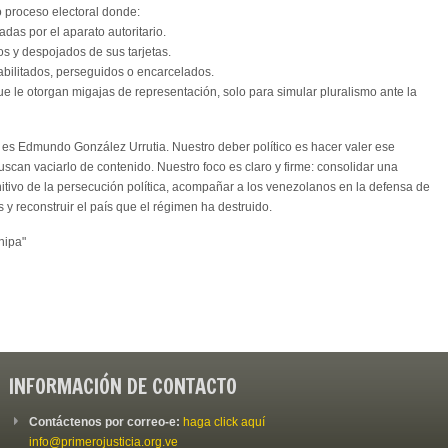
o proceso electoral donde:
das por el aparato autoritario.
os y despojados de sus tarjetas.
abilitados, perseguidos o encarcelados.
que le otorgan migajas de representación, solo para simular pluralismo ante la
o es Edmundo González Urrutia. Nuestro deber político es hacer valer ese
can vaciarlo de contenido. Nuestro foco es claro y firme: consolidar una
initivo de la persecución política, acompañar a los venezolanos en la defensa de
s y reconstruir el país que el régimen ha destruido.
nipa"
INFORMACIÓN DE CONTACTO
Contáctenos por correo-e:
haga click aquí
info@primerojusticia.org.ve