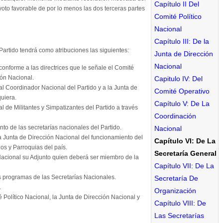
Capítulo II Del
oto favorable de por lo menos las dos terceras partes
Comité Político
Nacional
Capítulo III: De la
Partido tendrá como atribuciones las siguientes:
Junta de Dirección
Nacional
 conforme a las directrices que le señale el Comité
ión Nacional.
Capitulo IV: Del
al Coordinador Nacional del Partido y a la Junta de
Comité Operativo
uiera.
Capítulo V: De La
l de Militantes y Simpatizantes del Partido a través
Coordinación
nto de las secretarías nacionales del Partido.
Nacional
la Junta de Dirección Nacional del funcionamiento del
Capítulo VI: De La
os y Parroquias del país.
Secretaría General
Nacional su Adjunto quien deberá ser miembro de la
Capítulo VII: De La
s programas de las Secretarías Nacionales.
Secretaría De
.
Organización
 Político Nacional, la Junta de Dirección Nacional y
Capítulo VIII: De
Las Secretarías