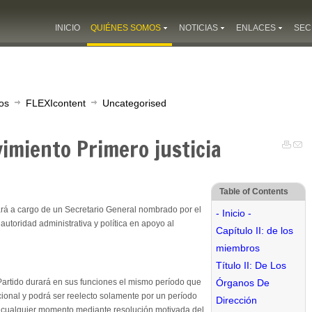
INICIO
QUIÉNES SOMOS
NOTICIAS
ENLACES
SEC
os
FLEXIcontent
Uncategorised
imiento Primero justicia
Table of Contents
ará a cargo de un Secretario General nombrado por el
- Inicio -
autoridad administrativa y política en apoyo al
Capítulo II: de los
miembros
Título II: De Los
Partido durará en sus funciones el mismo período que
Órganos De
ional y podrá ser reelecto solamente por un período
Dirección
n cualquier momento mediante resolución motivada del