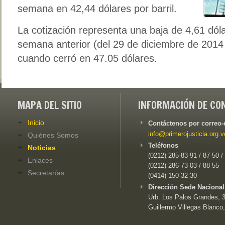
semana en 42,44 dólares por barril.
La cotización representa una baja de 4,61 dól
semana anterior (del 29 de diciembre de 2014
cuando cerró en 47.05 dólares.
MAPA DEL SITIO
INFORMACIÓN DE CO
Inicio
Contáctenos por correo-
info@primerojusticia.org.v
Quiénes Somos
Teléfonos
Noticias
(0212) 285-83-91 / 87-50 /
Enlaces
(0212) 286-73-03 / 88-55
Secretarías
(0414) 150-32-30
Dirección Sede Nacional
Urb. Los Palos Grandes, 3e
Guillermo Villegas Blanco,