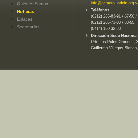
info@primerojusticia.org.v
Quiénes Somos
Teléfonos
Noticias
(0212) 285-83-91 / 87-50 /
Enlaces
(0212) 286-73-03 / 88-55
Secretarías
(0414) 150-32-30
Dirección Sede Nacional
Urb. Los Palos Grandes, 3e
Guillermo Villegas Blanco,