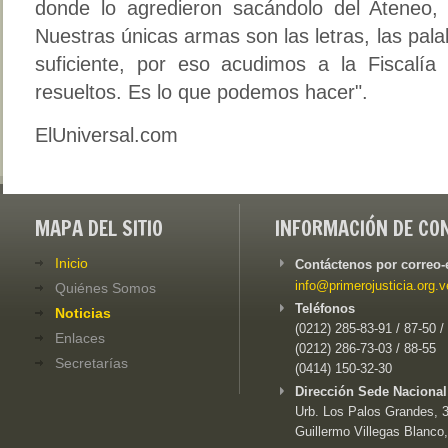
donde lo agredieron sacándolo del Ateneo, i
Nuestras únicas armas son las letras, las pal
suficiente, por eso acudimos a la Fiscalí
resueltos. Es lo que podemos hacer".
ElUniversal.com
MAPA DEL SITIO
INFORMACIÓN DE CO
Inicio
Contáctenos por correo-
info@primerojusticia.org.v
Quiénes Somos
Teléfonos
Noticias
(0212) 285-83-91 / 87-50 /
Enlaces
(0212) 286-73-03 / 88-55
Secretarías
(0414) 150-32-30
Dirección Sede Nacional
Urb. Los Palos Grandes, 3e
Guillermo Villegas Blanco,